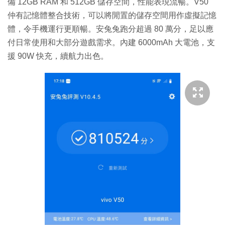
備 12GB RAM 和 512GB 儲存空間，性能表現流暢。V50
仲有記憶體整合技術，可以將閒置的儲存空間用作虛擬記憶
體，令手機運行更順暢。安兔兔跑分超過 80 萬分，足以應
付日常使用和大部分遊戲需求。內建 6000mAh 大電池，支
援 90W 快充，續航力出色。