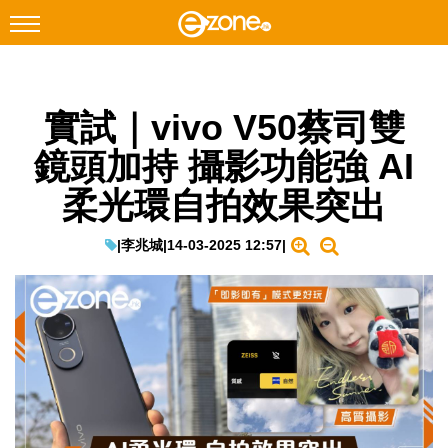
搜尋
實試｜vivo V50蔡司雙
Facebook
Instagram
鏡頭加持 攝影功能強 AI
科技焦點
柔光環自拍效果突出
網絡生活
遊戲動漫
|
李兆城
|
14-03-2025 12:57
|
教學評測
EduTech
IT Times
生成式AI與雲端應用
Enterprise Digital Transformation