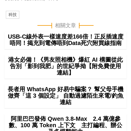
科技
相關文章
USB-C線外表一樣速度差166倍！正反插速度
唔同！揭充到電傳唔到Data死穴附買線指南
港女必備！《男友照相機》爆紅 AI 構圖從此
告別「影到我肥」的世紀爭拗【附免費使用
連結】
長者用 WhatsApp 好易中騙案？ 幫父母手機
做齊「這 3 個設定」 自動過濾陌生來電/釣魚
連結
阿里巴巴發佈 Qwen 3.8-Max 2.4 萬億參
數、100 萬 Token 上下文 主打編程、辦公