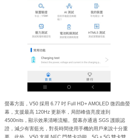
螢幕方面，V50 採用 6.77 吋 Full HD+ AMOLED 微四曲螢
幕，支援最高 120Hz 更新率，局部峰值亮度達到
4500nits，顯示效果清晰流暢。螢幕亦通過 SGS 護眼認
證，減少有害藍光，對長時間使用手機的用戶來說十分重
要。此外，V50 支援 NFC 門禁卡功能、5G + 5G 雙卡雙