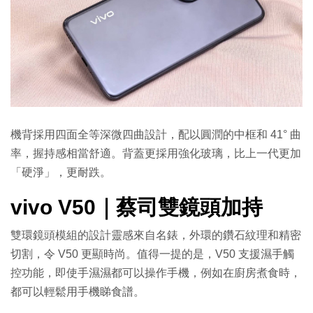
機背採用四面全等深微四曲設計，配以圓潤的中框和 41° 曲
率，握持感相當舒適。背蓋更採用強化玻璃，比上一代更加
「硬淨」，更耐跌。
vivo V50｜蔡司雙鏡頭加持
雙環鏡頭模組的設計靈感來自名錶，外環的鑽石紋理和精密
切割，令 V50 更顯時尚。值得一提的是，V50 支援濕手觸
控功能，即使手濕濕都可以操作手機，例如在廚房煮食時，
都可以輕鬆用手機睇食譜。