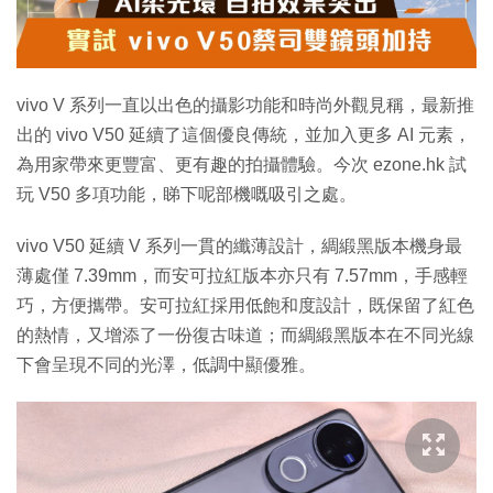
特集
vivo V 系列一直以出色的攝影功能和時尚外觀見稱，最新推
出的 vivo V50 延續了這個優良傳統，並加入更多 AI 元素，
為用家帶來更豐富、更有趣的拍攝體驗。今次 ezone.hk 試
玩 V50 多項功能，睇下呢部機嘅吸引之處。
vivo V50 延續 V 系列一貫的纖薄設計，綢緞黑版本機身最
薄處僅 7.39mm，而安可拉紅版本亦只有 7.57mm，手感輕
巧，方便攜帶。安可拉紅採用低飽和度設計，既保留了紅色
的熱情，又增添了一份復古味道；而綢緞黑版本在不同光線
下會呈現不同的光澤，低調中顯優雅。