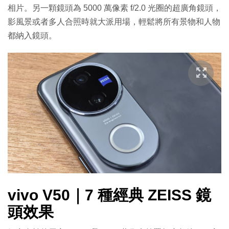
相片。另一顆鏡頭為 5000 萬像素 f/2.0 光圈的超廣角鏡頭，
影風景或者多人合照時就大派用場，輕鬆將所有景物和人物
都納入鏡頭。
vivo V50｜7 種經典 ZEISS 鏡
頭效果