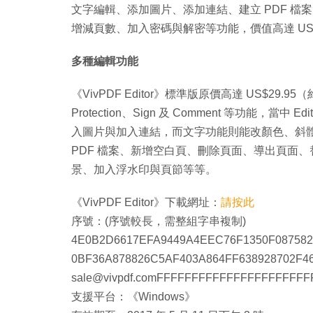
文字編輯、添加圖片、添加連結、建立 PDF 
增減頁數、加入密碼與解密等功能，價值高達 US$29
多種編輯功能
《VivPDF Editor》標準版原價高達 US$29.95（約
Protection、Sign 及 Comment 等功
入圖片與加入連結，而文字功能則能改顏色、斜體
PDF 檔案、新增空白頁、刪除頁面、導出頁面
景、加入浮水印與頁節等等。
《VivPDF Editor》下載網址：
請按此
序號：(序號較長，需整組字串複制)
4E0B2D6617EFA9449A4EEC76F1350F08758
0BF36A878826C5AF403A864FF638928702F46
sale@vivpdf.comFFFFFFFFFFFFFFFFFFFFF
支援平台：《Windows》