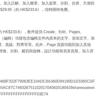
檔案、加入註解、加入圖章、加入簽章、分割、合併、方便的
.95（約 HK$233.6），現時限時免費。
 HK$233.6），軟件提供 Create、Edit、Pages、
能，當中 Edit（編輯）功能包含編輯文件內原本的文字、添加文字、加
、底線、對齊等等。此外，Page 頁面功能則加入其他
、替換、分割、裁切與旋轉，設計功能有頁首頁尾、加入背
2468F322F79063EE10ADC8A360D94190D1D3365CDF
5AC87C749326751102017040820180429sharewareon
FFFFFFFFFFFFFFFFF03E74