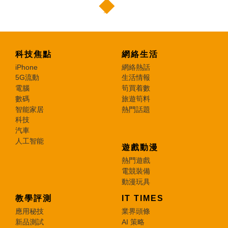
科技焦點
網絡生活
iPhone
網絡熱話
5G流動
生活情報
電腦
筍買着數
數碼
旅遊筍料
智能家居
熱門話題
科技
汽車
人工智能
遊戲動漫
熱門遊戲
電競裝備
動漫玩具
教學評測
IT TIMES
應用秘技
業界頭條
新品測試
AI 策略