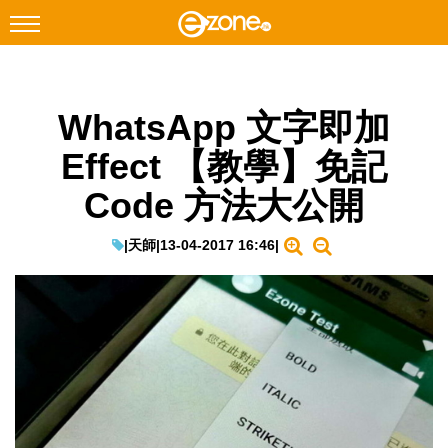
搜尋
WhatsApp 文字即加
Facebook
Instagram
Effect 【教學】免記
科技焦點
Code 方法大公開
網絡生活
遊戲動漫
|
天師
|
13-04-2017 16:46
|
教學評測
EduTech
IT Times
生成式AI與雲端應用
Enterprise Digital Transformation