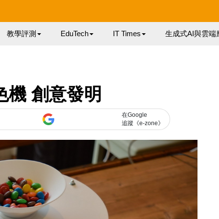
教學評測
EduTech
IT Times
生成式AI與雲端
色機 創意發明
在Google
追蹤《e-zone》