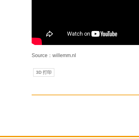
Source：willemm.nl
3D 打印