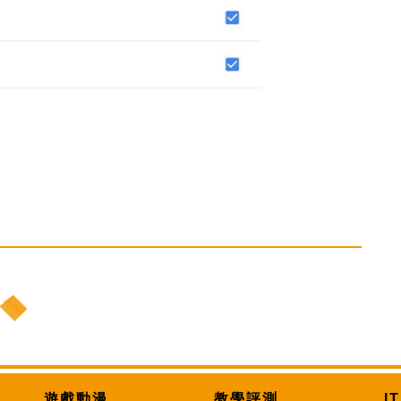
遊戲動漫
教學評測
I