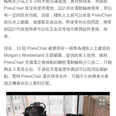
輪椅至少花上 6 小時才能充滿電池，實在快得多。而由於
PneuChair 並沒有使用電池，設計亦比電動輪椅簡單，所以
有一定的防水功能。這樣，殘疾人士就可以依靠 PneuChair
前往水上樂園，海灘甚至游泳池。即使零件出現問題，簡單
的設計代表使用者可以在五金店等地方購買組件更換、加
裝。
現在，10 部 PneuChair 被應用在一個專為殘疾人士建造的
Morgan's Wonderland 主題樂園，提供給客人使用。雖然，
PneuChair 充滿電之後移動距離較電動輪椅少三份二，只能
夠走 3 英里左右。不過從充電速度快應該可以抵消這個缺
點。暫時 PneuChair 還在尋求合作，可能不久的將來大家
就又機會在街上看到它呢。