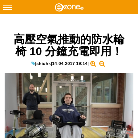
搜尋
高壓空氣推動的防水輪
Facebook
Instagram
椅 10 分鐘充電即用！
科技焦點
網絡生活
|
shiuhk
|
14-04-2017 19:14
|
遊戲動漫
教學評測
EduTech
IT Times
生成式AI與雲端應用
Enterprise Digital Transformation