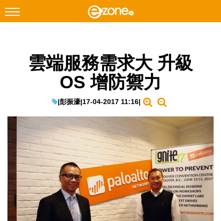
搜尋
雲端服務需求大 升級
Facebook
Instagram
OS 增防禦力
科技焦點
網絡生活
|
彭振濠
|
17-04-2017 11:16
|
遊戲動漫
教學評測
EduTech
IT Times
生成式AI與雲端應用
Enterprise Digital Transformation