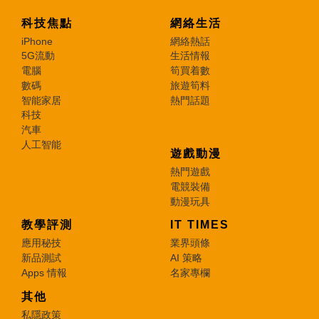
科技焦點
網絡生活
iPhone
網絡熱話
5G流動
生活情報
電腦
筍買着數
數碼
旅遊筍料
智能家居
熱門話題
科技
汽車
人工智能
遊戲動漫
熱門遊戲
電競裝備
動漫玩具
教學評測
IT TIMES
應用秘技
業界頭條
新品測試
AI 策略
Apps 情報
名家專欄
其他
私隱政策