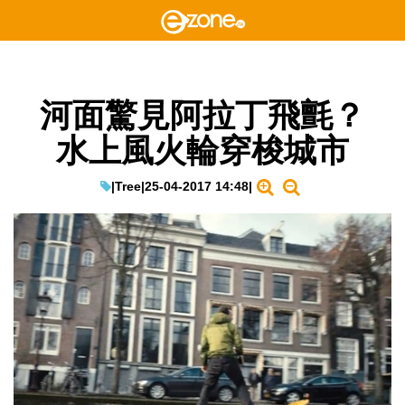
河面驚見阿拉丁飛氈？
水上風火輪穿梭城市
|
Tree
|
25-04-2017 14:48
|