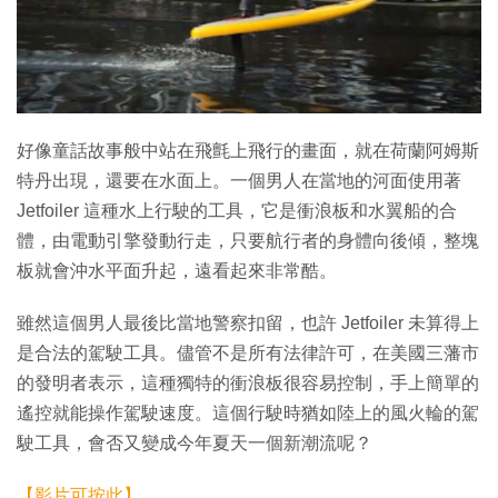
好像童話故事般中站在飛氈上飛行的畫面，就在荷蘭阿姆斯
特丹出現，還要在水面上。一個男人在當地的河面使用著
Jetfoiler 這種水上行駛的工具，它是衝浪板和水翼船的合
體，由電動引擎發動行走，只要航行者的身體向後傾，整塊
板就會沖水平面升起，遠看起來非常酷。
雖然這個男人最後比當地警察扣留，也許 Jetfoiler 未算得上
是合法的駕駛工具。儘管不是所有法律許可，在美國三藩市
的發明者表示，這種獨特的衝浪板很容易控制，手上簡單的
遙控就能操作駕駛速度。這個行駛時猶如陸上的風火輪的駕
駛工具，會否又變成今年夏天一個新潮流呢？
【影片可按此】