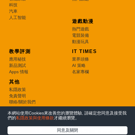
科技
汽車
人工智能
遊戲動漫
熱門遊戲
電競裝備
動漫玩具
教學評測
IT TIMES
應用秘技
業界頭條
新品測試
AI 策略
Apps 情報
名家專欄
其他
私隱政策
免責聲明
聯絡/關於我們
本網站使用Cookies來改善您的瀏覽體驗, 請確定您同意及接受我
© 2026 e-zone. All Rights Reserved.
們的
私隱政策與使用條款
才繼續瀏覽。
在Google
同意及關閉
追蹤《e-zone》