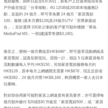
寬頻服務。由即日起至6月30日，新客戶上台選用或現有客
戶升級至指定「分享移動」4G 12GB或20GB本地服務計
劃，並簽約 24 個月，即可享免費 24 個月「家居寬頻
100」服務 (基本月費$128)及24個月UTV「至尊家庭組
合」；至於選擇 20GB 計劃的客戶更可額外獲贈「華為
MediaPad M3」一部(建議零售價$3,180)。
換言之，變相一個月費低至HK$496*，即可盡享流動網絡及
家居寬頻，認真划算抵玩。屈指一計，假設 5 位家庭員每月
流動數據每人平均 HK$150，另加家居寬頻服務每月約
HK$128，原本每月上網總開支需要 HK$878，現足足節省
HK$382，24 個月共慳 HK$9,168，夠買機票一家人去日本
玩番轉。
對於部份用家可能對家居上網速度有更高要求，亦可選擇每
個月額外繳付 $20或$30 升級至「家居寬頻500 」或「家居