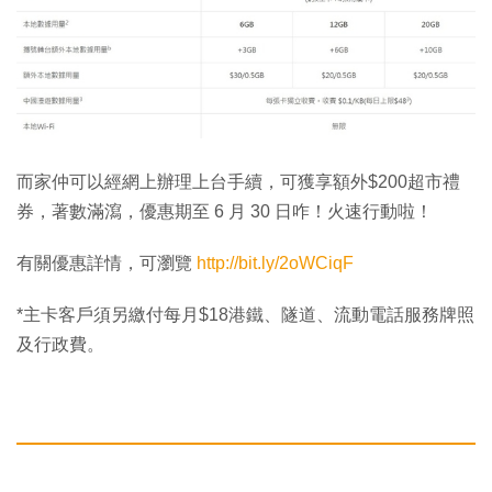
而家仲可以經網上辦理上台手續，可獲享額外$200超市禮
券，著數滿瀉，優惠期至 6 月 30 日咋！火速行動啦！
有關優惠詳情，可瀏覽
http://bit.ly/2oWCiqF
*主卡客戶須另繳付每月$18港鐵、隧道、流動電話服務牌照
及行政費。