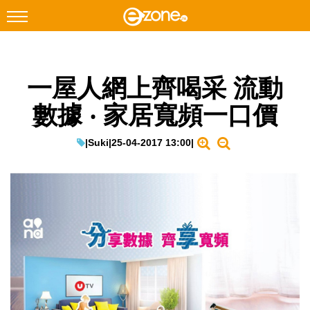
搜尋
一屋人網上齊喝采 流動
Facebook
Instagram
數據 ‧ 家居寬頻一口價
科技焦點
網絡生活
|
Suki
|
25-04-2017 13:00
|
遊戲動漫
教學評測
EduTech
IT Times
生成式AI與雲端應用
Enterprise Digital Transformation