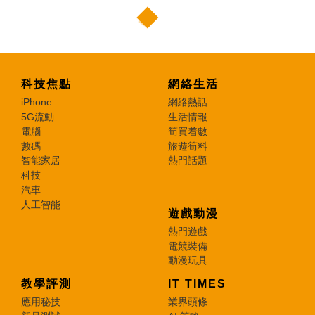
科技焦點
網絡生活
iPhone
網絡熱話
5G流動
生活情報
電腦
筍買着數
數碼
旅遊筍料
智能家居
熱門話題
科技
汽車
人工智能
遊戲動漫
熱門遊戲
電競裝備
動漫玩具
教學評測
IT TIMES
應用秘技
業界頭條