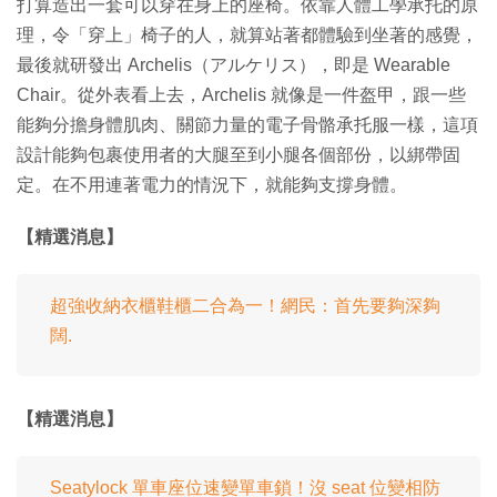
打算造出一套可以穿在身上的座椅。依靠人體工學承托的原
理，令「穿上」椅子的人，就算站著都體驗到坐著的感覺，
最後就研發出 Archelis（アルケリス），即是 Wearable
Chair。從外表看上去，Archelis 就像是一件盔甲，跟一些
能夠分擔身體肌肉、關節力量的電子骨骼承托服一樣，這項
設計能夠包裹使用者的大腿至到小腿各個部份，以綁帶固
定。在不用連著電力的情況下，就能夠支撐身體。
【精選消息】
超強收納衣櫃鞋櫃二合為一！網民：首先要夠深夠
闊.
【精選消息】
Seatylock 單車座位速變單車鎖！沒 seat 位變相防