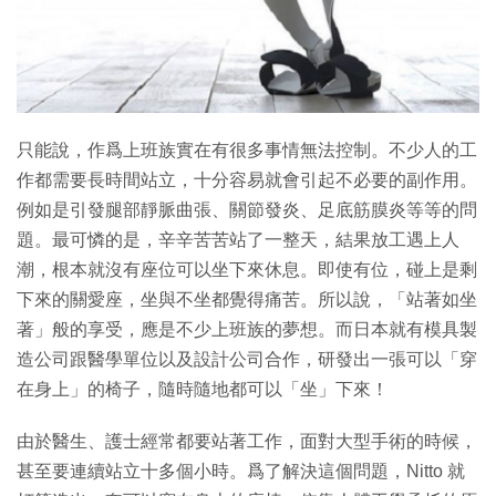
只能說，作爲上班族實在有很多事情無法控制。不少人的工
作都需要長時間站立，十分容易就會引起不必要的副作用。
例如是引發腿部靜脈曲張、關節發炎、足底筋膜炎等等的問
題。最可憐的是，辛辛苦苦站了一整天，結果放工遇上人
潮，根本就沒有座位可以坐下來休息。即使有位，碰上是剩
下來的關愛座，坐與不坐都覺得痛苦。所以說，「站著如坐
著」般的享受，應是不少上班族的夢想。而日本就有模具製
造公司跟醫學單位以及設計公司合作，研發出一張可以「穿
在身上」的椅子，隨時隨地都可以「坐」下來！
由於醫生、護士經常都要站著工作，面對大型手術的時候，
甚至要連續站立十多個小時。爲了解決這個問題，Nitto 就