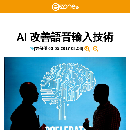
搜尋
AI 改善語音輸入技術
Facebook
Instagram
科技焦點
|
方保僑
|
03-05-2017 08:58
|
網絡生活
遊戲動漫
教學評測
EduTech
IT Times
生成式AI與雲端應用
Enterprise Digital Transformation