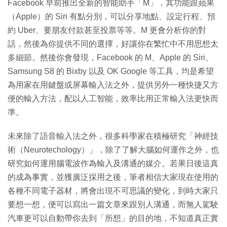
Facebook 早前推出全新的智能助手「M」，其功能跟蘋果
（Apple）的 Siri 有點分別，可以分享地點、設定行程、預
約 Uber、要朋友付款甚至投票等等。M 更會分析你的對
話，然後為你提供不同的選擇，好讓你在繁忙中不用思想太
多細節。然後你會發現，Facebook 的 M、Apple 的 Siri、
Samsung S8 的 Bixby 以及 OK Google 等工具，均是希望
為用家在用鍵盤或屏幕輸入法之外，提供另外一種快捷又方
便的輸入方法，配以人工智能，效率比用正常輸入法更快而
準。
未來除了語音輸入法之外，很多科學家在積極研究「神經技
術（Neurotechology）」，除了了解大腦如何運作之外，也
研究如何運用腦電波作為輸入及溝通的媒介。若果日後這真
的成為事實，並獲廣泛採用之後，筆者相信大家現在使用的
各種不同電子器材，將會出現不可思議的變化，到時大家只
要想一想，便可以寫出一篇文章來跟別人溝通，而無人駕駛
汽車更可以自動帶你去到「所想」的目的地，不知道真正實