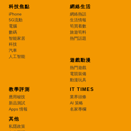
科技焦點
網絡生活
iPhone
網絡熱話
5G流動
生活情報
電腦
筍買着數
數碼
旅遊筍料
智能家居
熱門話題
科技
汽車
人工智能
遊戲動漫
熱門遊戲
電競裝備
動漫玩具
教學評測
IT TIMES
應用秘技
業界頭條
新品測試
AI 策略
Apps 情報
名家專欄
其他
私隱政策