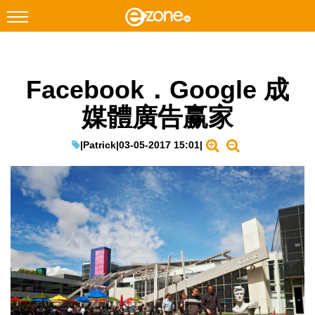
搜尋
Facebook．Google 成
Facebook
Instagram
媒體廣告赢家
科技焦點
網絡生活
|
Patrick
|
03-05-2017 15:01
|
遊戲動漫
教學評測
EduTech
IT Times
生成式AI與雲端應用
Enterprise Digital Transformation