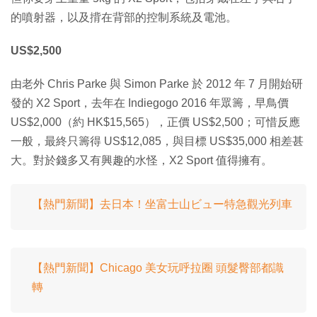
的噴射器，以及揹在背部的控制系統及電池。
US$2,500
由老外 Chris Parke 與 Simon Parke 於 2012 年 7 月開始研
發的 X2 Sport，去年在 Indiegogo 2016 年眾籌，早鳥價
US$2,000（約 HK$15,565），正價 US$2,500；可惜反應
一般，最終只籌得 US$12,085，與目標 US$35,000 相差甚
大。對於錢多又有興趣的水怪，X2 Sport 值得擁有。
【熱門新聞】去日本！坐富士山ビュー特急觀光列車
【熱門新聞】Chicago 美女玩呼拉圈 頭髮臀部都識
轉