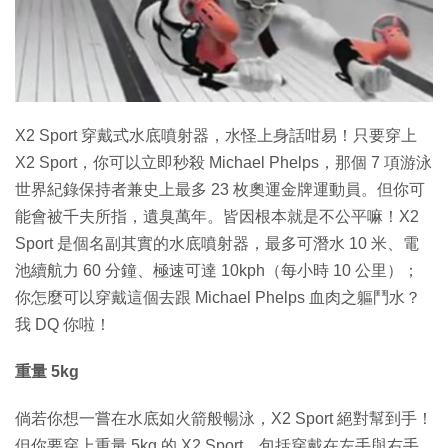
X2 Sport 穿戴式水底噴射器，水怪上身話咁易！只要穿上
X2 Sport，你可以立即秒殺 Michael Phelps，那個 7 項游泳
世界紀錄保持者兼史上最多 23 枚奧運金牌運動員。但你可
能會被千夫所指，遺臭萬年。皆因根本就是不公平嘛！X2
Sport 是個名副其實的水底噴射器，最多可潛水 10 米、電
池續航力 60 分鐘、極速可達 10kph（每小時 10 公里）；
你怎麼可以穿戴這個去跟 Michael Phelps 血肉之軀鬥水？
我 DQ 你啦！
重量 5kg
倘若你想一嘗在水底如火箭般暢泳，X2 Sport 絕對幫到手！
但你要穿上重量 5kg 的 X2 Sport，包括穿戴在左手與右手