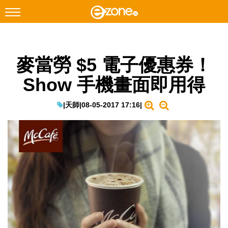
搜尋
麥當勞 $5 電子優惠券！
Facebook
Instagram
Show 手機畫面即用得
科技焦點
網絡生活
|
天師
|
08-05-2017 17:16
|
遊戲動漫
教學評測
EduTech
IT Times
生成式AI與雲端應用
Enterprise Digital Transformation