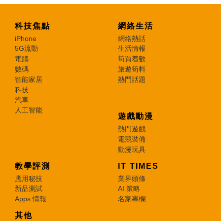
科技焦點
網絡生活
iPhone
網絡熱話
5G流動
生活情報
電腦
筍買着數
數碼
旅遊筍料
智能家居
熱門話題
科技
汽車
人工智能
遊戲動漫
熱門遊戲
電競裝備
動漫玩具
教學評測
IT TIMES
應用秘技
業界頭條
新品測試
AI 策略
Apps 情報
名家專欄
其他