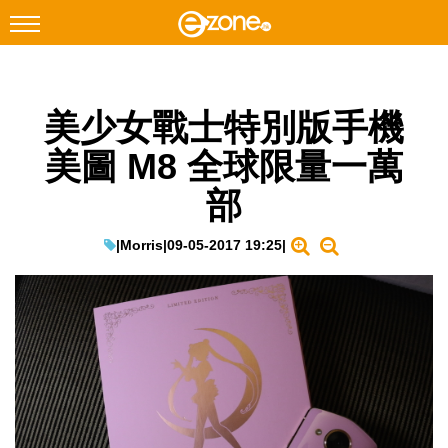
搜尋
美少女戰士特別版手機
Facebook
Instagram
美圖 M8 全球限量一萬
科技焦點
部
網絡生活
遊戲動漫
|
Morris
|
09-05-2017 19:25
|
教學評測
EduTech
IT Times
生成式AI與雲端應用
Enterprise Digital Transformation