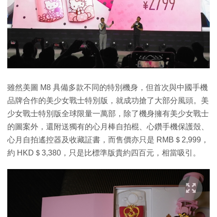
雖然美圖 M8 具備多款不同的特別機身，但首次與中國手機
品牌合作的美少女戰士特別版，就成功搶了大部分風頭。美
少女戰士特別版全球限量一萬部，除了機身擁有美少女戰士
的圖案外，還附送獨有的心月棒自拍棍、心鑽手機保護殼、
心月自拍遙控器及收藏証書，而售價亦只是 RMB＄2,999，
約 HKD＄3,380，只是比標準版貴約四百元，相當吸引。