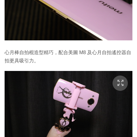
心月棒自拍棍造型精巧，配合美圖 M8 及心月自拍遙控器自
拍更具吸引力。