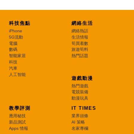
科技焦點
網絡生活
iPhone
網絡熱話
5G流動
生活情報
電腦
筍買着數
數碼
旅遊筍料
智能家居
熱門話題
科技
汽車
人工智能
遊戲動漫
熱門遊戲
電競裝備
動漫玩具
教學評測
IT TIMES
應用秘技
業界頭條
新品測試
AI 策略
Apps 情報
名家專欄