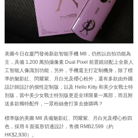
特集
美圖今日在廈門發佈新款智能手機 M8，仍然以自拍功能為
主，具備 1,200 萬拍攝像素 Dual Pixel 前置鏡頭配上全新人
工智能人像識別功能，另外，手機還主打定制機身，除了標
準的魅影紅、閃耀紫、月白光及櫻心粉外，還有多款由外國
設計師設計的個性定制版，以及 Hello Kitty 和美少女戰士特
別版，當中美少女戰士特別版更是全球限量一萬部，而且附
送多款獨特配件，一眾粉絲會打算去搶購嗎？
標準版的美圖 M8 具備魅影紅、閃耀紫、月白光及櫻心粉四
色，採用 6 面弧形切邊設計，售價 RMB2,599（約
HK$2,930）。