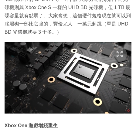
碟機則與 Xbox One S 一樣的 UHD BD 光碟機，但 1 TB 硬
碟容量就有點弱了。大家會想，這個硬件規格現在就可以到
腦場砌一部比它強的，豐儉尤人，一萬元起跳（單是 UHD
BD 光碟機就要 3 千多。）
Xbox One 遊戲增綫重生