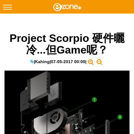
搜尋
Project Scorpio 硬件曬
Facebook
Instagram
冷...但Game呢？
科技焦點
網絡生活
|
Kahing
|
07-05-2017 00:00
|
遊戲動漫
教學評測
EduTech
IT Times
生成式AI與雲端應用
Enterprise Digital Transformation