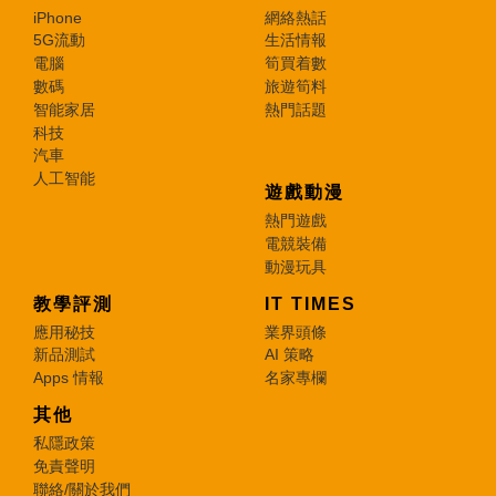
iPhone
網絡熱話
5G流動
生活情報
電腦
筍買着數
數碼
旅遊筍料
智能家居
熱門話題
科技
汽車
人工智能
遊戲動漫
熱門遊戲
電競裝備
動漫玩具
教學評測
IT TIMES
應用秘技
業界頭條
新品測試
AI 策略
Apps 情報
名家專欄
其他
私隱政策
免責聲明
聯絡/關於我們