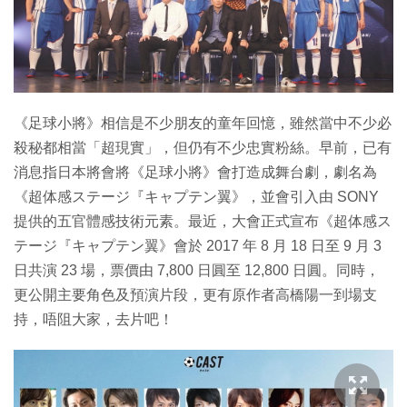
特集
《足球小將》相信是不少朋友的童年回憶，雖然當中不少必
殺秘都相當「超現實」，但仍有不少忠實粉絲。早前，已有
消息指日本將會將《足球小將》會打造成舞台劇，劇名為
《超体感ステージ『キャプテン翼》，並會引入由 SONY
提供的五官體感技術元素。最近，大會正式宣布《超体感ス
テージ『キャプテン翼》會於 2017 年 8 月 18 日至 9 月 3
日共演 23 場，票價由 7,800 日圓至 12,800 日圓。同時，
更公開主要角色及預演片段，更有原作者高橋陽一到場支
持，唔阻大家，去片吧！