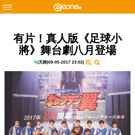
搜尋
有片！真人版《足球小
Facebook
Instagram
將》舞台劇八月登場
科技焦點
網絡生活
|
天師
|
09-05-2017 23:02
|
遊戲動漫
教學評測
EduTech
IT Times
生成式AI與雲端應用
Enterprise Digital Transformation