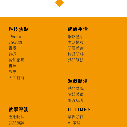
科技焦點
網絡生活
iPhone
網絡熱話
5G流動
生活情報
電腦
筍買着數
數碼
旅遊筍料
智能家居
熱門話題
科技
汽車
人工智能
遊戲動漫
熱門遊戲
電競裝備
動漫玩具
教學評測
IT TIMES
應用秘技
業界頭條
新品測試
AI 策略