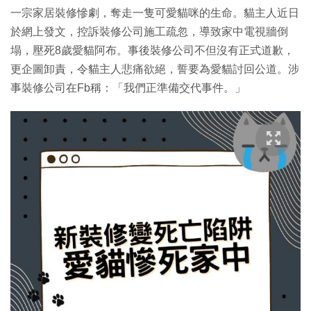
一宗家居裝修慘劇，奪走一隻可愛貓咪的生命。貓主人近日
於網上發文，控訴裝修公司施工疏忽，導致家中電視牆倒
塌，壓死8歲愛貓阿布。事後裝修公司不但沒有正式道歉，
更企圖卸責，令貓主人悲痛欲絕，誓要為愛貓討回公道。涉
事裝修公司在Fb稱：「我們正準備交代事件。」