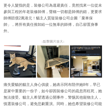
更令人髮指的是，裝修公司為逃避責任，竟然找來一位從未
參與工程的年老裝修師傅，聲稱一切都是師傅的錯，更要求
師傅賠償2萬港元！貓主人質疑裝修公司企圖「棄車保
帥」，將所有責任推卸給一位無辜的師傅，自己卻置身事
外。
↓點擊圖片放大↓
痛失愛貓的貓主人身心俱疲，她表示阿布陪伴她8年，早已
是家中重要的一份子，如今卻因裝修公司的疏忽而枉死，她
無法接受。貓主人希望透過公開事件，警惕其他寵物主人，
慎選裝修公司，避免悲劇重演。同時，她也希望裝修公司能