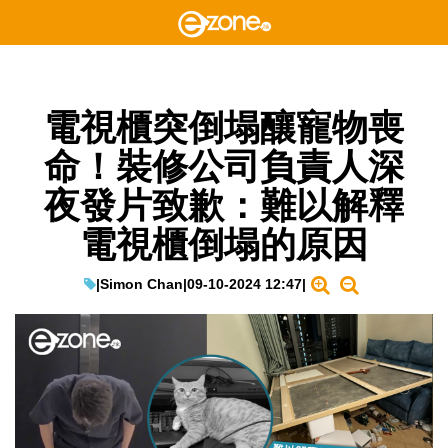
電視櫃突倒塌釀寵物喪
命！裝修公司負責人深
夜發片致歉：難以解釋
電視櫃倒塌的原因
|
Simon Chan
|
09-10-2024 12:47
|