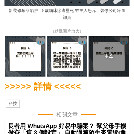
新裝修奪命陷阱｜8歲貓咪慘遭壓死 貓主人怒斥：裝修公司冷血
卸責
↓點擊圖片放大↓
+4
>>>>> 詳情 <<<<<
科技
相關文章
長者用 WhatsApp 好易中騙案？ 幫父母手機
做齊「這 3 個設定」 自動過濾陌生來電/釣魚