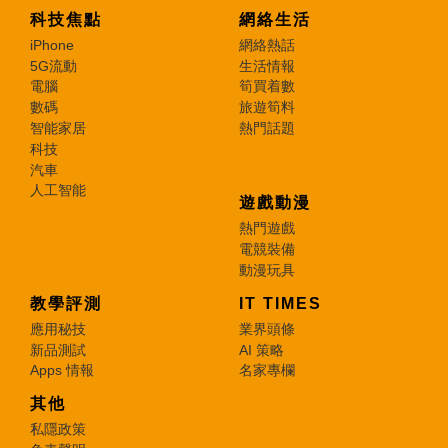
科技焦點
網絡生活
iPhone
網絡熱話
5G流動
生活情報
電腦
筍買着數
數碼
旅遊筍料
智能家居
熱門話題
科技
汽車
人工智能
遊戲動漫
熱門遊戲
電競裝備
動漫玩具
教學評測
IT TIMES
應用秘技
業界頭條
新品測試
AI 策略
Apps 情報
名家專欄
其他
私隱政策