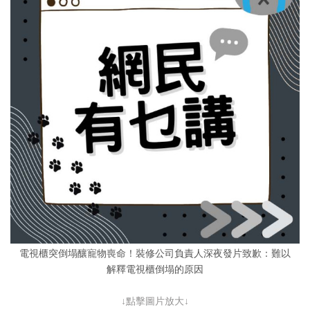
電視櫃突倒塌釀寵物喪命！裝修公司負責人深夜發片致歉：難以
解釋電視櫃倒塌的原因
↓點擊圖片放大↓