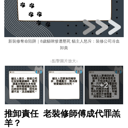
新裝修奪命陷阱｜8歲貓咪慘遭壓死 貓主人怒斥：裝修公司冷血
卸責
↓點擊圖片放大↓
+2
推卸責任 老裝修師傅成代罪羔
羊？