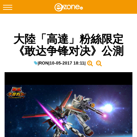
搜尋
大陸「高達」粉絲限定
Facebook
Instagram
《敢达争锋对决》公測
科技焦點
網絡生活
|
RON
|
10-05-2017 18:11
|
遊戲動漫
教學評測
EduTech
IT Times
生成式AI與雲端應用
Enterprise Digital Transformation