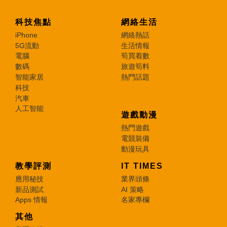
科技焦點
網絡生活
iPhone
網絡熱話
5G流動
生活情報
電腦
筍買着數
數碼
旅遊筍料
智能家居
熱門話題
科技
汽車
人工智能
遊戲動漫
熱門遊戲
電競裝備
動漫玩具
教學評測
IT TIMES
應用秘技
業界頭條
新品測試
AI 策略
Apps 情報
名家專欄
其他