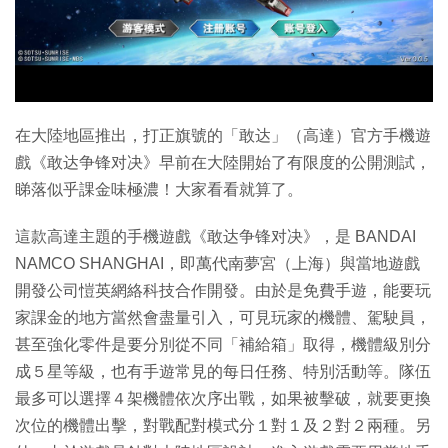
特集
在大陸地區推出，打正旗號的「敢达」（高達）官方手機遊
戲《敢达争锋对决》早前在大陸開始了有限度的公開測試，
睇落似乎課金味極濃！大家看看就算了。
這款高達主題的手機遊戲《敢达争锋对决》，是 BANDAI
NAMCO SHANGHAI，即萬代南夢宮（上海）與當地遊戲
開發公司愷英網絡科技合作開發。由於是免費手遊，能要玩
家課金的地方當然會盡量引入，可見玩家的機體、駕駛員，
甚至強化零件是要分別從不同「補給箱」取得，機體級別分
成５星等級，也有手遊常見的每日任務、特別活動等。隊伍
最多可以選擇４架機體依次序出戰，如果被擊破，就要更換
次位的機體出擊，對戰配對模式分１對１及２對２兩種。另