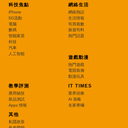
科技焦點
網絡生活
iPhone
網絡熱話
5G流動
生活情報
電腦
筍買着數
數碼
旅遊筍料
智能家居
熱門話題
科技
汽車
人工智能
遊戲動漫
熱門遊戲
電競裝備
動漫玩具
教學評測
IT TIMES
應用秘技
業界頭條
新品測試
AI 策略
Apps 情報
名家專欄
其他
私隱政策
免責聲明