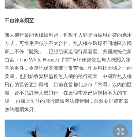
不自律麻煩至
無人機行業能否繼續興起，也視乎人類是否採用正確的應用
方式，可惜用戶似乎不太合作。無人機在環球不同地區與國
家上不停「亂飛」，已經阻礙這個行業發展。美國總統住所
白宮（The White House）門前草坪便曾發生無人機闖入範
圍的事件，令當地保安團隊非常苦惱。作為科技大國之一的
美國，也開始收緊與監控無人機的飛行範圍；中國對無人機
飛行的監管更加嚴格，目前在首都北京市「六環」以內的區
域，皆不允許無人機飛行。在這個本來已經規模不大的市
場， 再加上欠佳的飛行體驗與法律管制，自然令消費市場
無法繼續爆升。