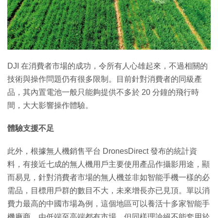
特集
DJI 在消費者市場的成功，令所有人心雄起來，不過相關的
技術與操作問題仍有很多限制。目前針對消費者的同級產
品，其內置電池一般只能夠提供不多於 20 分鐘的飛行時
間，大大影響操作體驗。
體驗支援不足
此外，根據無人機銷售平台 DronesDirect 發布的統計資
料，有接近七成的無人機用戶主要使用產品作攝影用途，顯
而易見，針對消費者市場的無人機並非如智能手機一樣的必
需品，目標用戶群的數目不大，未來增長亦已見頂。單以消
費力最高的中國市場為例，這個地區可以養活十多家智能手
機廠商，由低端至高端都有市場，但同樣理論絕不能套用於