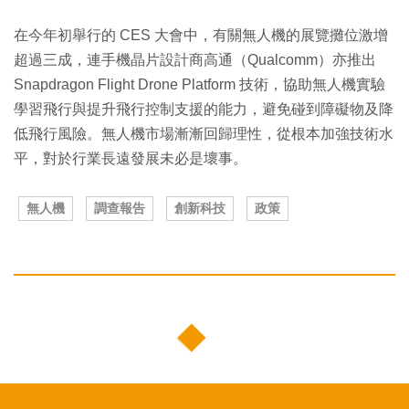
在今年初舉行的 CES 大會中，有關無人機的展覽攤位激增
超過三成，連手機晶片設計商高通（Qualcomm）亦推出
Snapdragon Flight Drone Platform 技術，協助無人機實驗
學習飛行與提升飛行控制支援的能力，避免碰到障礙物及降
低飛行風險。無人機市場漸漸回歸理性，從根本加強技術水
平，對於行業長遠發展未必是壞事。
無人機
調查報告
創新科技
政策