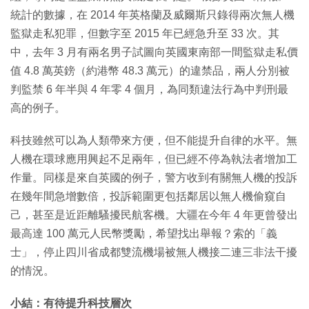
統計的數據，在 2014 年英格蘭及威爾斯只錄得兩次無人機
監獄走私犯罪，但數字至 2015 年已經急升至 33 次。其
中，去年 3 月有兩名男子試圖向英國東南部一間監獄走私價
值 4.8 萬英鎊（約港幣 48.3 萬元）的違禁品，兩人分別被
判監禁 6 年半與 4 年零 4 個月，為同類違法行為中判刑最
高的例子。
科技雖然可以為人類帶來方便，但不能提升自律的水平。無
人機在環球應用興起不足兩年，但已經不停為執法者增加工
作量。同樣是來自英國的例子，警方收到有關無人機的投訴
在幾年間急增數倍，投訴範圍更包括鄰居以無人機偷窺自
己，甚至是近距離騷擾民航客機。大疆在今年 4 年更曾發出
最高達 100 萬元人民幣獎勵，希望找出舉報？索的「義
士」，停止四川省成都雙流機場被無人機接二連三非法干擾
的情況。
小結：有待提升科技層次