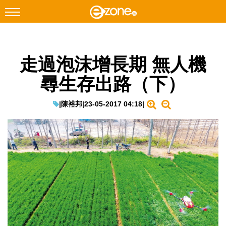
搜尋
走過泡沫增長期 無人機
Facebook
Instagram
尋生存出路（下）
科技焦點
網絡生活
|
陳裕邦
|
23-05-2017 04:18
|
遊戲動漫
教學評測
EduTech
IT Times
生成式AI與雲端應用
Enterprise Digital Transformation