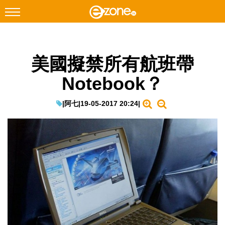
搜尋
美國擬禁所有航班帶
Facebook
Instagram
Notebook？
科技焦點
網絡生活
|
阿七
|
19-05-2017 20:24
|
遊戲動漫
教學評測
EduTech
IT Times
生成式AI與雲端應用
Enterprise Digital Transformation