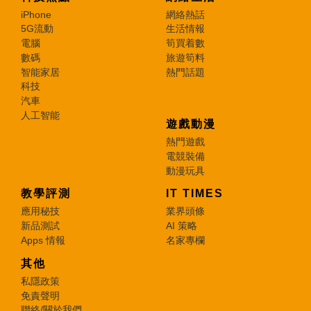
iPhone
網絡熱話
5G流動
生活情報
電腦
筍買着數
數碼
旅遊筍料
智能家居
熱門話題
科技
汽車
人工智能
遊戲動漫
熱門遊戲
電競裝備
動漫玩具
教學評測
IT TIMES
應用秘技
業界頭條
新品測試
AI 策略
Apps 情報
名家專欄
其他
私隱政策
免責聲明
聯絡/關於我們