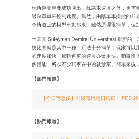
玩軌道賽車要成功勝出，除講求速度之外，更需
過踏單車來控制速度。當然，由踏單車操控的並
令軌道上的模型車動起來。雖然原理很簡單，但
土耳其 Süleyman Demirel Üniversites
技比賽就是其中一種。玩法十分簡單，玩家可以
的速度加快，那軌道車的速度亦會更快。稍微慢
多體能，所以不少玩家在中途就放棄。簡單來説
【熱門報道】
【今日宅急便】動漫電玩是日精選！ PES 2
【熱門報道】