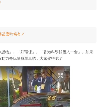
品
香港甚麽時候有？
年恩物」、「好環保」、「香港科學館應入一套」。如果
有動力去玩健身單車吧，大家覺得呢？