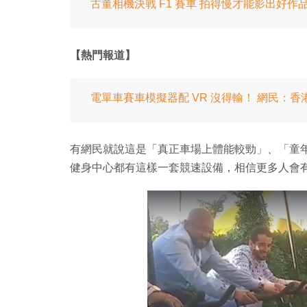
古董相機決戰 F1 賽車 拍得慢才能影出好作
【熱門報道】
電單車賽車模擬器配 VR 沒得輸！ 網民：
有網民就說這是「真正車場上體能較勁」、「童
健身中心都有這樣一套競速設備，相信更多人會