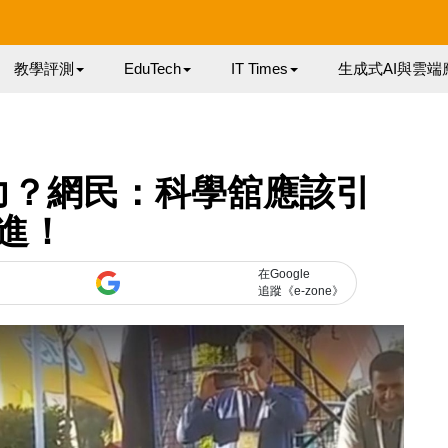
教學評測
EduTech
IT Times
生成式AI與雲端
力？網民：科學舘應該引
進！
在Google
追蹤《e-zone》