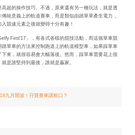
要高超的操作技巧。不過，原來還有另一種玩法，就是透
非傳統意義上的軌道賽車，而是類似由踏單單產生電力，
加入競速元素之後就變得十分有趣！
i 舉辦的「Selfy Fest'17」，有各式各樣的競技活動，而這個單車競
用踏單車的方法來控制跑道上的軌道模型車，如果踩單車
了下來，就很容易會大幅落後。然而，踩單車需要花上很
，就是誰堅持到最後，誰就是贏家。
018九月開波！孖寶賽車講粗口？