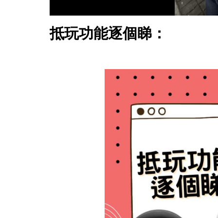
抵玩功能逐個睇：