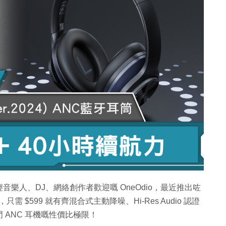
樂人、DJ、網絡創作者歡迎嘅 OneOdio，最近推出咗
)，只需 $599 就有齊混合式主動降噪、Hi-Res Audio 認證
ANC 耳機嘅性價比極限！