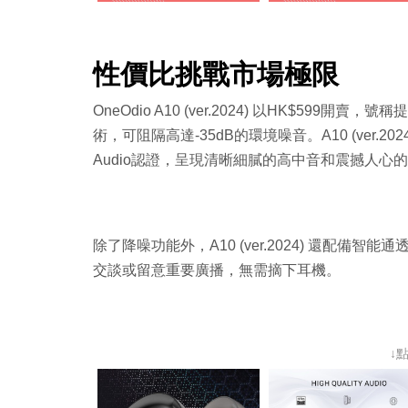
性價比挑戰市場極限
OneOdio A10 (ver.2024) 以HK$5
術，可阻隔高達-35dB的環境噪音。A10 (ver.2
Audio認證，呈現清晰細膩的高中音和震撼人
除了降噪功能外，A10 (ver.2024) 還配
交談或留意重要廣播，無需摘下耳機。
↓