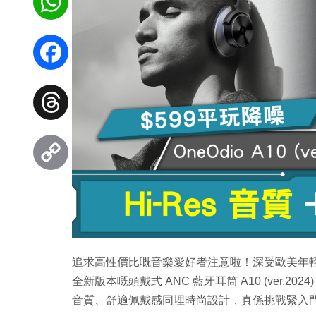
WhatsApp
Facebook
Threads
Copy
Link
追求高性價比嘅音樂愛好者注意啦！深受歐美年輕音
全新版本嘅頭戴式 ANC 藍牙耳筒 A10 (ver.2024
音質、舒適佩戴感同埋時尚設計，真係挑戰緊入門 