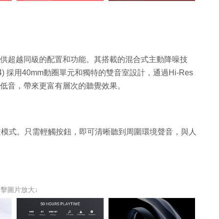
99開賣，號稱提供超越同級的配置和功能。其搭載的混合式主動降噪技
024) 採用40mm動圈單元和獨特的雙音室設計，通過Hi-Res
心的低音，帶來更富有層次的聽覺效果。
備智能通透模式。只需輕觸按鈕，即可清晰聽到周圍環境聲音，與人
點擊圖片放大↓