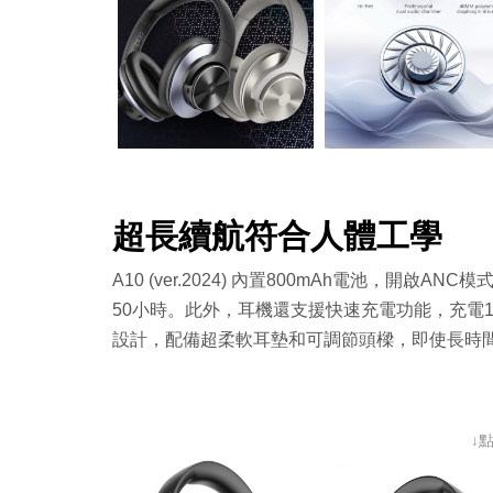
超長續航符合人體工學
A10 (ver.2024) 內置800mAh電池，開
50小時。此外，耳機還支援快速充電功能，充電1
設計，配備超柔軟耳墊和可調節頭樑，即使長時
↓