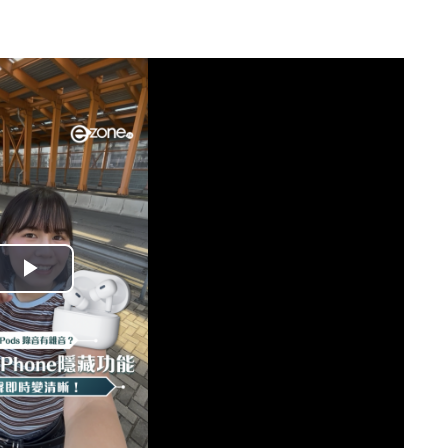
播
放
影
片