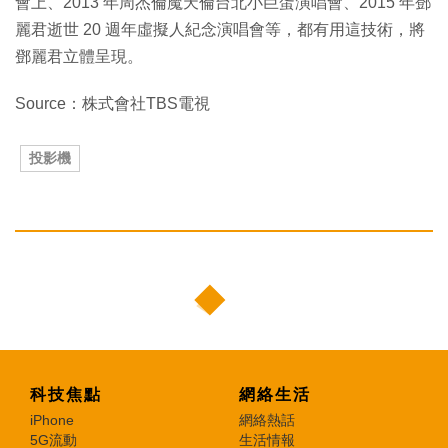
會上、2013 年周杰倫魔天倫台北小巨蛋演唱會、2015 年鄧
麗君逝世 20 週年虛擬人紀念演唱會等，都有用這技術，將
鄧麗君立體呈現。
Source：株式會社TBS電視
投影機
科技焦點
網絡生活
iPhone
網絡熱話
5G流動
生活情報