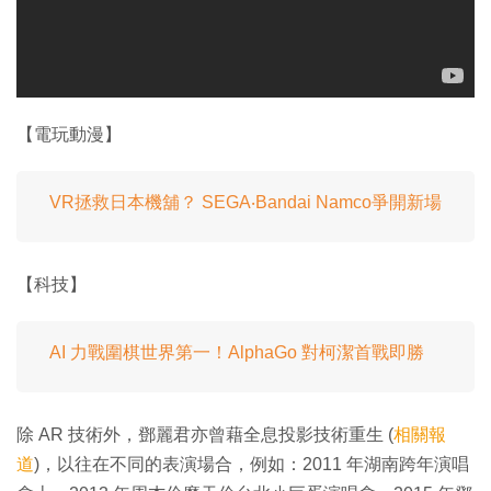
【電玩動漫】
VR拯救日本機舖？ SEGA‧Bandai Namco爭開新場
【科技】
AI 力戰圍棋世界第一！AlphaGo 對柯潔首戰即勝
除 AR 技術外，鄧麗君亦曾藉全息投影技術重生 (
相關報
道
)，以往在不同的表演場合，例如：2011 年湖南跨年演唱