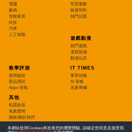
電腦
筍買着數
數碼
旅遊筍料
智能家居
熱門話題
科技
汽車
人工智能
遊戲動漫
熱門遊戲
電競裝備
動漫玩具
教學評測
IT TIMES
應用秘技
業界頭條
新品測試
AI 策略
Apps 情報
名家專欄
其他
私隱政策
免責聲明
聯絡/關於我們
本網站使用Cookies來改善您的瀏覽體驗, 請確定您同意及接受我
© 2026 e-zone. All Rights Reserved.