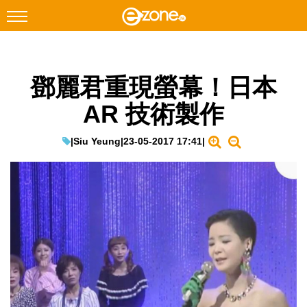
搜尋
鄧麗君重現螢幕！日本
Facebook
Instagram
AR 技術製作
科技焦點
網絡生活
|
Siu Yeung
|
23-05-2017 17:41
|
遊戲動漫
教學評測
EduTech
IT Times
生成式AI與雲端應用
Enterprise Digital Transformation