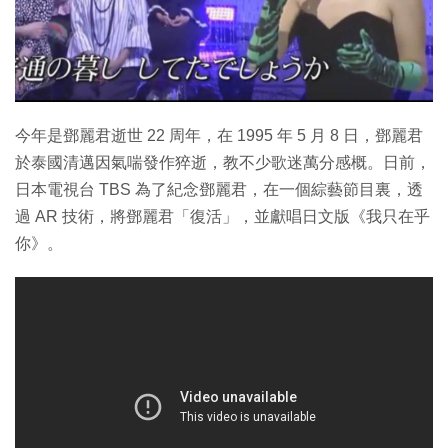
特集
今年是鄧麗君逝世 22 周年，在 1995 年 5 月 8 日，鄧麗君
於泰國清邁因氣喘發作猝逝，教不少歌迷萬分感概。日前，
日本電視台 TBS 為了紀念鄧麗君，在一個綜藝節目裏，透
過 AR 技術，將鄧麗君「復活」，並獻唱日文版《我只在乎
你》。