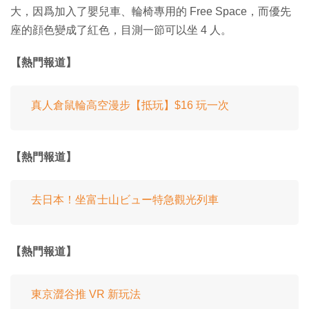
大，因爲加入了嬰兒車、輪椅專用的 Free Space，而優先
座的顔色變成了紅色，目測一節可以坐 4 人。
【熱門報道】
真人倉鼠輪高空漫步【抵玩】$16 玩一次
【熱門報道】
去日本！坐富士山ビュー特急觀光列車
【熱門報道】
東京澀谷推 VR 新玩法