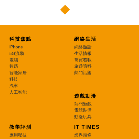
科技焦點
網絡生活
iPhone
網絡熱話
5G流動
生活情報
電腦
筍買着數
數碼
旅遊筍料
智能家居
熱門話題
科技
汽車
人工智能
遊戲動漫
熱門遊戲
電競裝備
動漫玩具
教學評測
IT TIMES
應用秘技
業界頭條