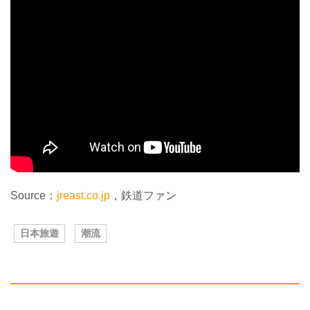
Source：
jreast.co.jp
，鉄道ファン
日本旅遊
潮流