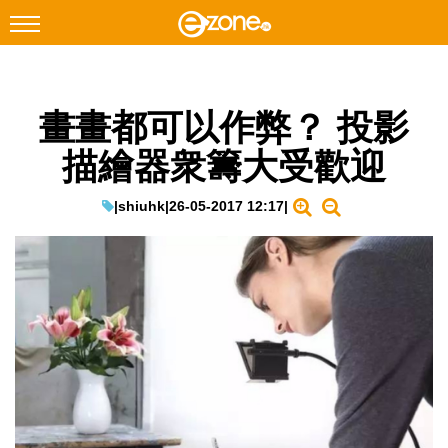
搜尋
畫畫都可以作弊？ 投影
Facebook
Instagram
描繪器衆籌大受歡迎
科技焦點
網絡生活
|
shiuhk
|
26-05-2017 12:17
|
遊戲動漫
教學評測
EduTech
IT Times
生成式AI與雲端應用
Enterprise Digital Transformation