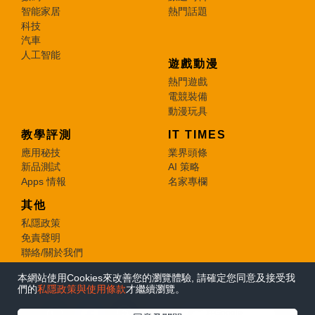
智能家居
熱門話題
科技
汽車
人工智能
遊戲動漫
熱門遊戲
電競裝備
動漫玩具
教學評測
IT TIMES
應用秘技
業界頭條
新品測試
AI 策略
Apps 情報
名家專欄
其他
私隱政策
免責聲明
聯絡/關於我們
本網站使用Cookies來改善您的瀏覽體驗, 請確定您同意及接受我
© 2026 e-zone. All Rights Reserved.
們的
私隱政策與使用條款
才繼續瀏覽。
在Google