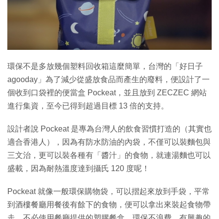
特集
環保不是多放幾個塑料回收箱這麼簡單，台灣的「好日子
agooday」為了減少從盛放食品而產生的廢料，便設計了一
個收到口袋裡的便當盒 Pockeat，並且放到 ZECZEC 網站
進行集資，至今已得到超過目標 13 倍的支持。
設計者說 Pockeat 是專為台灣人的飲食習慣打造的（其實也
適合香港人），因為有防水防油的內袋，不僅可以裝麵包與
三文治，更可以裝各種有「醬汁」的食物，就連湯麵也可以
盛載，因為耐熱溫度達到攝氏 120 度呢！
Pockeat 就像一般環保購物袋，可以摺起來放到手袋，平常
到酒樓餐廳用餐後有餘下的食物，便可以拿出來裝起食物帶
走，不必使用餐廳提供的塑膠餐盒，環保不浪費。有興趣的