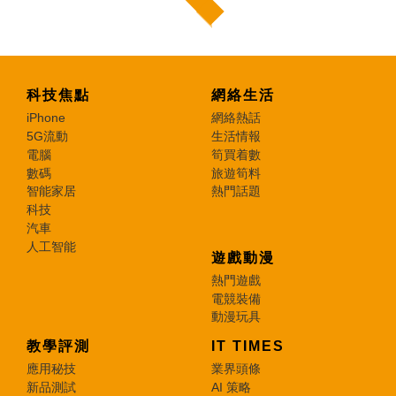
科技焦點
網絡生活
iPhone
網絡熱話
5G流動
生活情報
電腦
筍買着數
數碼
旅遊筍料
智能家居
熱門話題
科技
汽車
人工智能
遊戲動漫
熱門遊戲
電競裝備
動漫玩具
教學評測
IT TIMES
應用秘技
業界頭條
新品測試
AI 策略