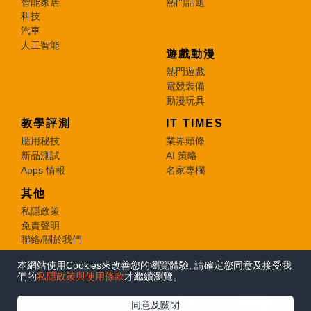
智能家居
熱門話題
科技
汽車
人工智能
遊戲動漫
熱門遊戲
電競裝備
動漫玩具
教學評測
IT TIMES
應用秘技
業界頭條
新品測試
AI 策略
Apps 情報
名家專欄
其他
私隱政策
免責聲明
聯絡/關於我們
本網站使用Cookies來改善您的瀏覽體驗, 請確定您同意及接受我
© 2026 e-zone. All Rights Reserved.
們的
私隱政策與使用條款
才繼續瀏覽。
在Google
同意及關閉
追蹤《e-zone》