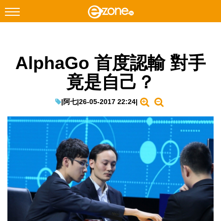
搜尋
AlphaGo 首度認輸 對手
Facebook
Instagram
竟是自己？
科技焦點
網絡生活
|
阿七
|
26-05-2017 22:24
|
遊戲動漫
教學評測
EduTech
IT Times
生成式AI與雲端應用
Enterprise Digital Transformation