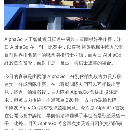
特集
AlphaGo 人工智能近日抵達中國與一眾圍棋好手作賽，昨
日 AlphaGo 在一對一比賽中，以直落 兩盤戰勝中國九段和
目前世界排名第一的職業圍棋棋士柯潔，而今日 AlphaGo
終於首次投降，而對手是「自己」與棋士連笑的組合。
今日的賽事是由兩部 AlphaGo，分別伙拍九段古力及八段
連笑，分成兩隊作賽。在比賽期間隊友們可以互相提出意
見，經過一輪激戰後，古力隊的 AlphaGo 曾提出投降請
求，但被古力拒絕，不過戰至 220 輪，古力亦認輪投降，
向隊友 AlphaGo 請求投降並獲同意。今次是 AlphaGo 首次
在公開比賽中認輸，早前輸給韓國棋手李世石是戰至最後一
子。此外，明天 AlphaGo 將會再次接受近日因英文訪問事