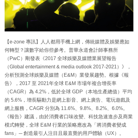
【e-zone 專訊】人人都用手機上網，傳統媒體及娛樂應如
何轉型？讓數字給你些參考。普華永道會計師事務所
（PwC）剛發表《2017 全球娛樂及媒體業展望報告
（Global entertainment & media outlook 2017-2021）》，
分析預測全球娛樂及媒體（E&M）業發展趨勢。根據《報
告》，2017 至 2021年全球 E&M 市場年複合增長率
（CAGR）為 4.2%，低於全球 GDP（本地生產總值）平均
的 5.6%，增長驅動力是網上影音、網上廣告、電玩遊戲及
網上服務，CAGR 分別為 11.6%、9.8%、8.2%、6.0%。
《報告》建議，由於消費者口味改變、科技急速進步及商業
模式轉變，全球 E&M 行業的策略應改為「將消費者變成
fans」─ 創造最引人注目且最直覺的用戶體驗（UX）。