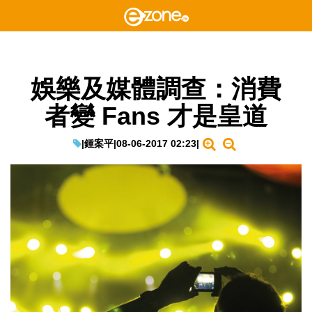
娛樂及媒體調查：消費
者變 Fans 才是皇道
|
鍾案平
|
08-06-2017 02:23
|