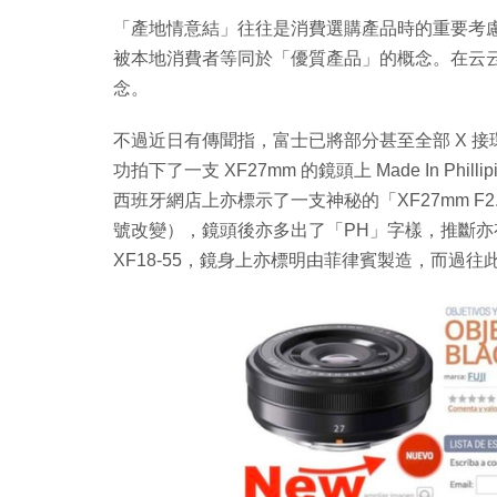
「產地情意結」往往是消費選購產品時的重要考慮因素
被本地消費者等同於「優質產品」的概念。在云
念。
不過近日有傳聞指，富士已將部分甚至全部 X 
功拍下了一支 XF27mm 的鏡頭上 Made In P
西班牙網店上亦標示了一支神秘的「XF27mm F
號改變），鏡頭後亦多出了「PH」字樣，推斷亦有可能
XF18-55，鏡身上亦標明由菲律賓製造，而過