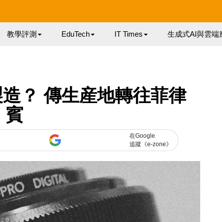
教學評測
EduTech
IT Times
生成式AI與雲端
造？ 傳生産地轉往菲律
賓
在Google
追蹤《e-zone》