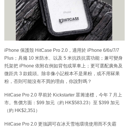
iPhone 保護殼 HitCase Pro 2.0，適用於 iPhone 6/6s/7/7
Plus；具備 10 米防水、以及 5 米抗跌抗震功能；兼可變身
托架把 iPhone 依附在例如背包或單車上；更可選配廣角及
微距共 3 款鏡頭。除非像小記根本不是果粉，或不用冧果
粉，否則可能沒有不買的理由，你說對嗎？
HitCase Pro 2.0 早前於 Kickstarter 眾籌達標，今年 7 月上
市。售價方面：$99 加元（約 HK$583.23）至 $399 加元
（約 HK$2,351）
HitCase Pro 2.0 更強調可在冰天雪地環境使用而不失霸