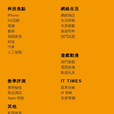
科技焦點
網絡生活
iPhone
網絡熱話
5G流動
生活情報
電腦
筍買着數
數碼
旅遊筍料
智能家居
熱門話題
科技
汽車
人工智能
遊戲動漫
熱門遊戲
電競裝備
動漫玩具
教學評測
IT TIMES
應用秘技
業界頭條
新品測試
AI 策略
Apps 情報
名家專欄
其他
私隱政策