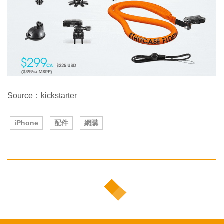
Source：kickstarter
iPhone
配件
網購