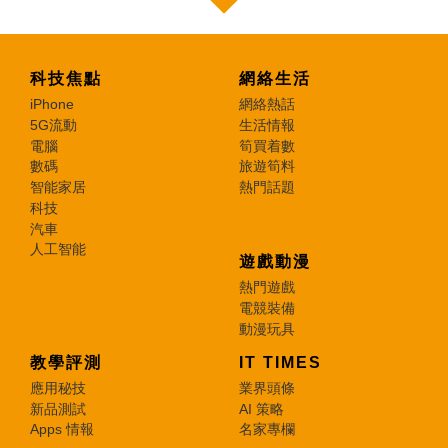
科技焦點
網絡生活
iPhone
網絡熱話
5G流動
生活情報
電腦
筍買着數
數碼
旅遊筍料
智能家居
熱門話題
科技
汽車
人工智能
遊戲動漫
熱門遊戲
電競裝備
動漫玩具
教學評測
IT TIMES
應用秘技
業界頭條
新品測試
AI 策略
Apps 情報
名家專欄