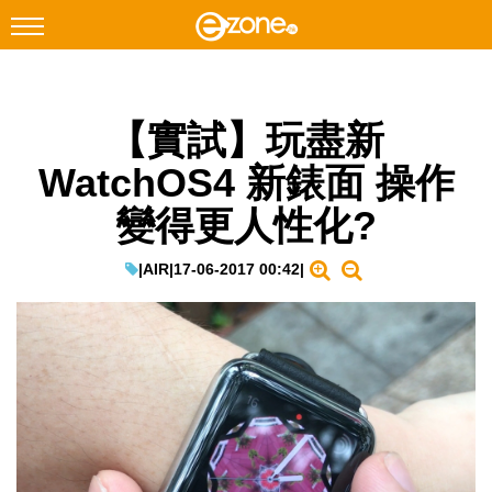
搜尋
【實試】玩盡新
Facebook
Instagram
WatchOS4 新錶面 操作
科技焦點
變得更人性化?
網絡生活
遊戲動漫
|
AIR
|
17-06-2017 00:42
|
教學評測
EduTech
IT Times
生成式AI與雲端應用
Enterprise Digital Transformation