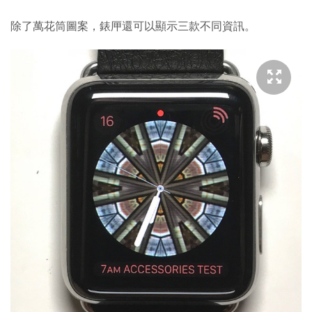
除了萬花筒圖案，錶㕅還可以顯示三款不同資訊。