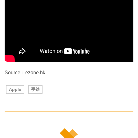
Source：ezone.hk
Apple
手錶