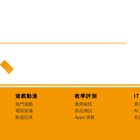
遊戲動漫
教學評測
I
熱門遊戲
應用秘技
業
電競裝備
新品測試
AI
動漫玩具
Apps 情報
名