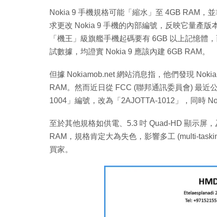
Nokia 9 手機規格可能「縮水」至 4GB RAM，並
求更改 Nokia 9 手機的內部編號，反映它量產
「機王」級旗艦手機起碼要有 6GB 以上記憶體，而早
試數據，均證實 Nokia 9 應該內建 6GB RAM。
但據 Nokiamob.net 網站消息指，他們發現 Nok
RAM。然而近日從 FCC (聯邦通訊委員會) 最近公佈
1004」編號，改為「2AJOTTA-1012」，同時 Nok
至於其他規格如供電、5.3 吋 Quad-HD 顯示屏，
RAM，規格肯定大為失色，影響多工 (multi-tas
買家。