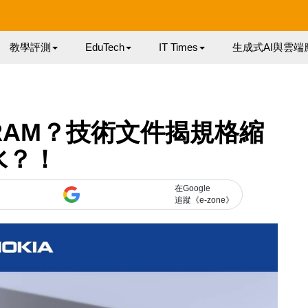
教學評測
EduTech
IT Times
生成式AI與雲端
GB RAM？技術文件揭規格縮
水？！
在Google
追蹤《e-zone》