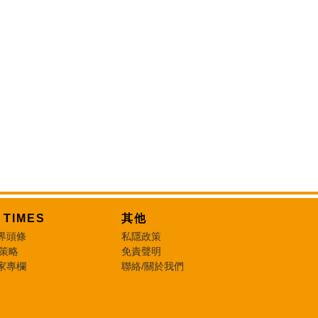
T TIMES
其他
界頭條
私隱政策
 策略
免責聲明
家專欄
聯絡/關於我們