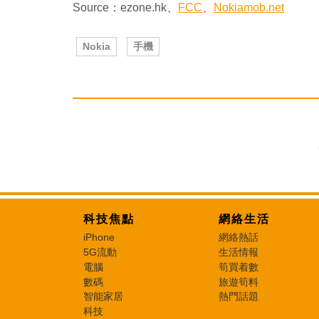
Source：ezone.hk、
FCC
、
Nokiamob.net
Nokia
手機
科技焦點
網絡生活
iPhone
網絡熱話
5G流動
生活情報
電腦
筍買着數
數碼
旅遊筍料
智能家居
熱門話題
科技