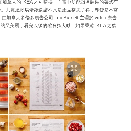
只能在加拿大的 IKEA 才可購得，而當中所能跟著調製的菜式有
mble。其實這款烘焙紙食譜不只是產品構思了得，即使是不常
多倫多廣告公司 Leo Burnett 主理的 video 廣告
簡約又美麗，看完以後的確食指大動，如果香港 IKEA 之後