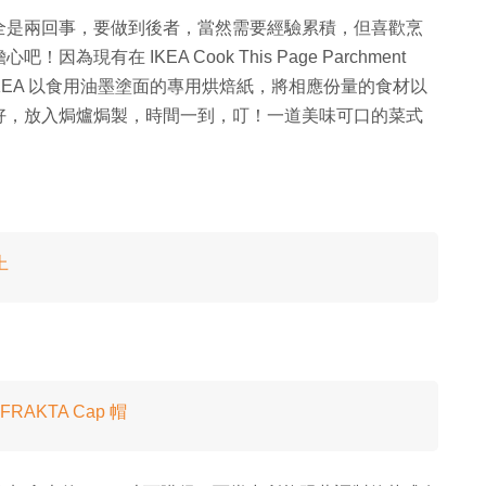
全是兩回事，要做到後者，當然需要經驗累積，但喜歡烹
有在 IKEA Cook This Page Parchment
要利用 IKEA 以食用油墨塗面的專用烘焙紙，將相應份量的食材以
好，放入焗爐焗製，時間一到，叮！一道美味可口的菜式
上
AKTA Cap 帽