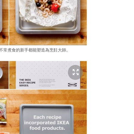
，讓不常煮食的新手都能塑造為烹飪大師。