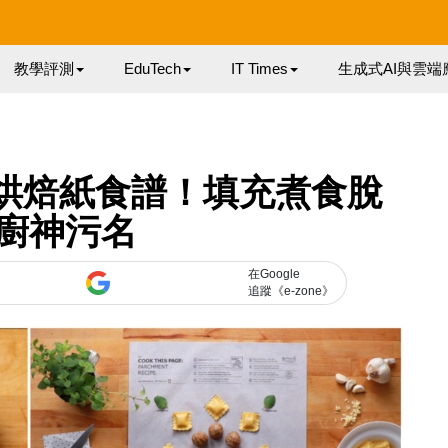
教學評測
EduTech
IT Times
生成式AI與雲端
 烘焙紙食譜！填充煮食脫
廚神污名
在Google
追蹤《e-zone》