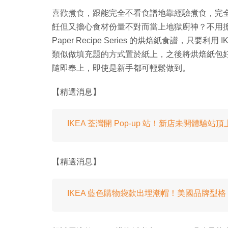
喜歡煮食，跟能完全不看食譜地靠經驗煮食，完
飪但又擔心食材份量不對而當上地獄廚神？不用擔心吧！因為現
Paper Recipe Series 的烘焙紙食譜，只
類似做填充題的方式置於紙上，之後將烘焙紙包
隨即奉上，即使是新手都可輕鬆做到。
【精選消息】
IKEA 荃灣開 Pop-up 站！新店未開體驗站頂
【精選消息】
IKEA 藍色購物袋款出埋潮帽！美國品牌型格 FR