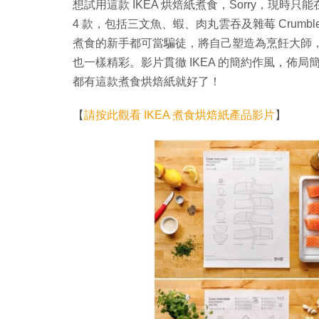
想試用這款 IKEA 烘焙紙煮食，Sorry，現時
4 款，包括三文魚、蝦、肉丸雲吞及雜莓 Cru
煮食的新手都可當騙徒，將自己塑造為烹飪大師，由加拿大
也一樣精彩。影片貫徹 IKEA 的簡約作風，佈局
都有這款煮食烘焙紙就好了！
【
請按此觀看 IKEA 煮食烘焙紙產品影片
】