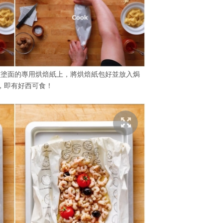
墨塗面的專用烘焙紙上，將烘焙紙包好並放入焗
，即有好西可食！