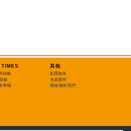
T TIMES
其他
界頭條
私隱政策
 策略
免責聲明
家專欄
聯絡/關於我們