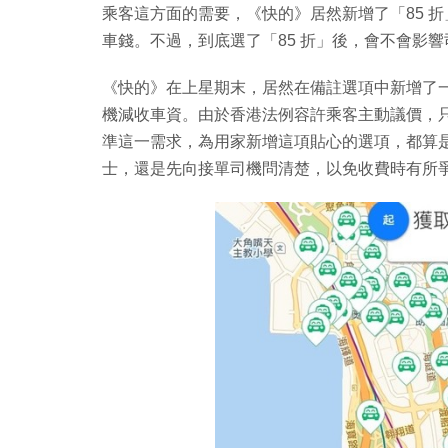
乘客這方面的需要，《快的》居然新增了「85 折
車錢。不過，到底選了「85 折」後，會不會影
《快的》在上星期末，居然在備註選項中新增了一
機減收車資。由於香港法例容許乘客主動議價，
準這一需求，為用家新增這項貼心的選項，都算是
士，還是先向接單司機問清楚，以免收費時有所