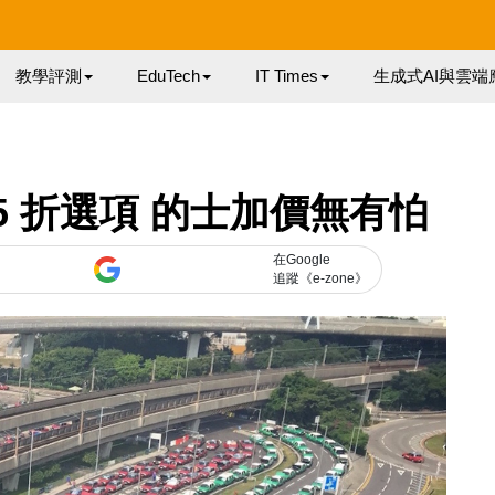
教學評測
EduTech
IT Times
生成式AI與雲端
5 折選項 的士加價無有怕
在Google
追蹤《e-zone》