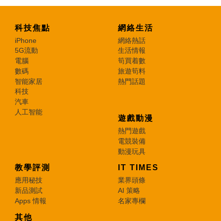
科技焦點
網絡生活
iPhone
網絡熱話
5G流動
生活情報
電腦
筍買着數
數碼
旅遊筍料
智能家居
熱門話題
科技
汽車
人工智能
遊戲動漫
熱門遊戲
電競裝備
動漫玩具
教學評測
IT TIMES
應用秘技
業界頭條
新品測試
AI 策略
Apps 情報
名家專欄
其他