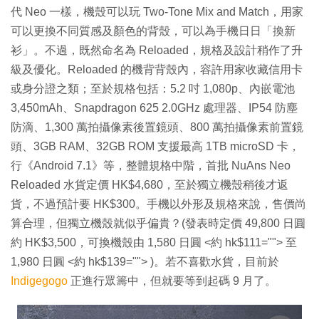
代 Neo 一樣，機殼可以玩 Two-Tone Mix and Match，用家
可以更換不同質感及顏色的背殼，可以為手機日日「換新
衫」。不過，既然命名為 Reloaded，規格及設計稍作了升
級及優化。Reloaded 的機背背殼內，容許用家收藏信用卡
或身分證之類；至於規格包括：5.2 吋 1,080p、內嵌電池
3,450mAh、Snapdragon 625 2.0GHz 處理器、IP54 防塵
防滴、1,300 萬拍攝像素後置鏡頭、800 萬拍攝像素前置鏡
頭、3GB RAM、32GB ROM 支援最高 1TB microSD 卡，
行《Android 7.1》等，整體規格中階，首批 NuAns Neo
Reloaded 水貨定價 HK$4,680，至於獨立機殼稍後才返
貨，不過預計要 HK$300。手機以外形及規格來說，售價尚
算合理，但獨立機殼就似乎偏貴？(發表時定價 49,800 日圓
約 HK$3,500，可換機殼由 1,580 日圓 <約 hk$111=""> 至
1,980 日圓 <約 hk$139=""> )。若不喜歡水貨，目前於
Indigegogo
正進行眾籌中，但就要等到起碼 9 月了。