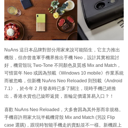
特集
NuAns 這日本品牌對部分用家來說可能陌生，它主力推出
機殼，但亦曾進軍手機界推出手機 Neo，設計其實相當討
好，機背殼玩 Two-Tone 不同顏色及質感 Mix and Match，
可惜當年 Neo 或因為預載《Windows 10 mobile》作業系統
而被忽略，但新機 NuAns Neo Reloaded 則預載《Android
7.1》，於今年 2 月發表時已多了關注，現時手機已經推
出，香港水貨也已旋即返貨，首輪定價還算易入口？！
喜歡 NuAns Neo Reloaded，大多會因為其外形而非規格。
手機容許用家大玩半截機背殼 Mix and Match (另設 Flip
case 選購)，跟現時智能手機走的賣點並不一樣。新機跟上