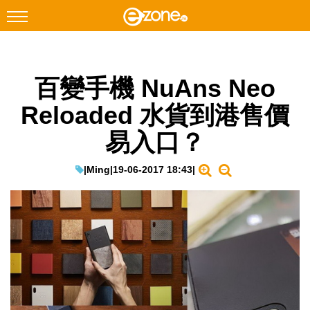
搜尋
百變手機 NuAns Neo
Facebook
Instagram
Reloaded 水貨到港售價
科技焦點
易入口？
網絡生活
遊戲動漫
|
Ming
|
19-06-2017 18:43
|
教學評測
EduTech
IT Times
生成式AI與雲端應用
Enterprise Digital Transformation