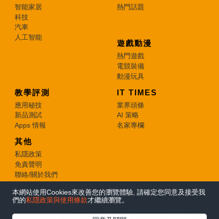
智能家居
熱門話題
科技
汽車
人工智能
遊戲動漫
熱門遊戲
電競裝備
動漫玩具
教學評測
IT TIMES
應用秘技
業界頭條
新品測試
AI 策略
Apps 情報
名家專欄
其他
私隱政策
免責聲明
聯絡/關於我們
本網站使用Cookies來改善您的瀏覽體驗, 請確定您同意及接受我
© 2026 e-zone. All Rights Reserved.
們的
私隱政策與使用條款
才繼續瀏覽。
在Google