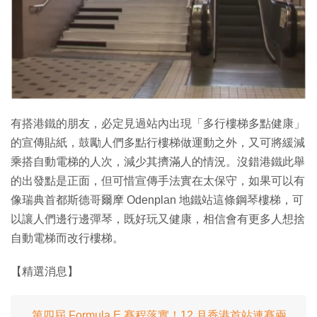
有搭港鐵的朋友，必定見過站內出現「多行樓梯多點健康」
的宣傳貼紙，鼓勵人們多點行樓梯做運動之外，又可將緩減
乘搭自動電梯的人次，減少其擠滿人的情況。沒錯港鐵此舉
的出發點是正面，但可惜宣傳手法實在太保守，如果可以有
像瑞典首都斯德哥爾摩 Odenplan 地鐵站這條鋼琴樓梯，可
以讓人們邊行邊彈琴，既好玩又健康，相信會有更多人想捨
自動電梯而改行樓梯。
【精選消息】
第四屆 Formula E 賽程落實！12 月香港首站連賽兩