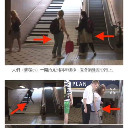
人們（箭嘴示）一開始見到鋼琴樓梯，還會猶豫應否踏上。