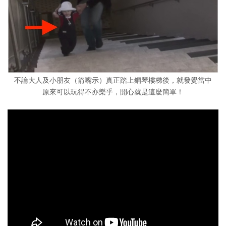
不論大人及小朋友（箭嘴示）真正踏上鋼琴樓梯後，就發覺當中
原來可以玩得不亦樂乎，開心就是這麼簡單！