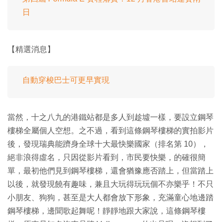
日
【精選消息】
自動穿梭巴士可更早實現
當然，十之八九的港鐵站都是多人到趁墟一樣，要設立鋼琴
樓梯全屬個人空想。之不過，看到這條鋼琴樓梯的實拍影片
後，發現瑞典能躋身全球十大最快樂國家（排名第 10），
絕非浪得虛名，只因從影片看到，市民要快樂，的確很簡
單，最初他們見到鋼琴樓梯，還會猶豫應否踏上，但當踏上
以後，就發現饒有趣味，兼且大玩得玩玩個不亦樂乎！不只
小朋友、狗狗，甚至是大人都會放下形象，充滿童心地邊踏
鋼琴樓梯，邊聞歌起舞呢！靜靜地跟大家說，這條鋼琴樓