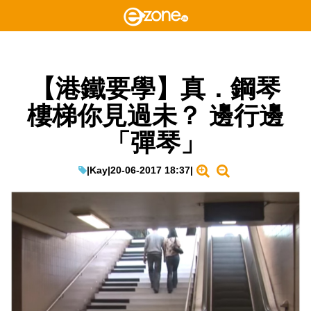
【港鐵要學】真．鋼琴
樓梯你見過未？ 邊行邊
「彈琴」
|
Kay
|
20-06-2017 18:37
|