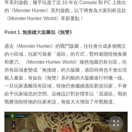
亨系列遊戲，幾乎玩盡了近 10 年在 Console 和 PC 上推出
的《Monster Hunter》系列遊戲，以下將會為大家剖析這款
《Monster Hunter: World》革新重點！
Point 1. 無接縫大版圖似《無雙》
過去《Monster Hunter》的戰鬥版圖，往往會分成多個獨立
的小區域，玩家可藉著「過區」的方式，暫時避開怪物食藥
和磨刀。《Monster Hunter: World》雖然地圖仍有分區，但
所有區域會變成「無接縫」的大版圖，過區時再也不會出現
載入畫面，有如在《無雙》系列般的大版圖進行狩獵一樣。
一旦玩家逃離現有區域，怪物仍會繼續過區窮追玩家，不會
給予玩家喘息的空間。這種設計對於慣常以「屈過區」戰術
戰勝強勁怪物的玩家來說，無疑大大增加了作戰難度。