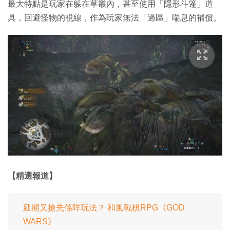
最大特點是玩家在躲在草叢內，甚至使用「隱形斗篷」道
具，回避怪物的視線，作為玩家無法「過區」喘息的補償。
【精選報道】
延期又搶先係咩玩法？ 和風戰棋RPG《GOD
WARS》