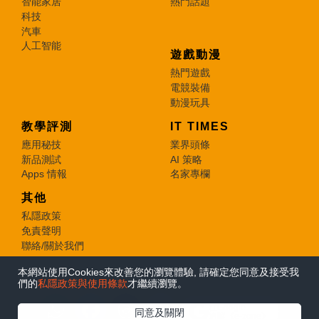
智能家居
熱門話題
科技
汽車
人工智能
遊戲動漫
熱門遊戲
電競裝備
動漫玩具
教學評測
IT TIMES
應用秘技
業界頭條
新品測試
AI 策略
Apps 情報
名家專欄
其他
私隱政策
免責聲明
聯絡/關於我們
本網站使用Cookies來改善您的瀏覽體驗, 請確定您同意及接受我
© 2026 e-zone. All Rights Reserved.
們的
私隱政策與使用條款
才繼續瀏覽。
在Google
同意及關閉
追蹤《e-zone》