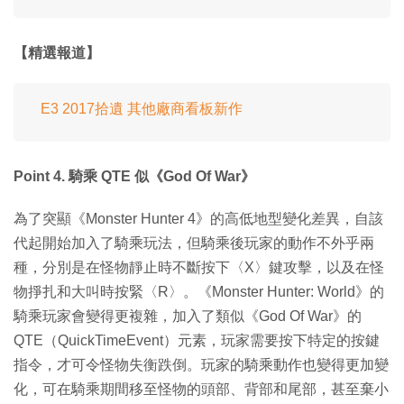
【精選報道】
E3 2017拾遺 其他廠商看板新作
Point 4. 騎乘 QTE 似《God Of War》
為了突顯《Monster Hunter 4》的高低地型變化差異，自該
代起開始加入了騎乘玩法，但騎乘後玩家的動作不外乎兩
種，分別是在怪物靜止時不斷按下〈X〉鍵攻擊，以及在怪
物掙扎和大叫時按緊〈R〉。《Monster Hunter: World》的
騎乘玩家會變得更複雜，加入了類似《God Of War》的
QTE（QuickTimeEvent）元素，玩家需要按下特定的按鍵
指令，才可令怪物失衡跌倒。玩家的騎乘動作也變得更加變
化，可在騎乘期間移至怪物的頭部、背部和尾部，甚至棄小