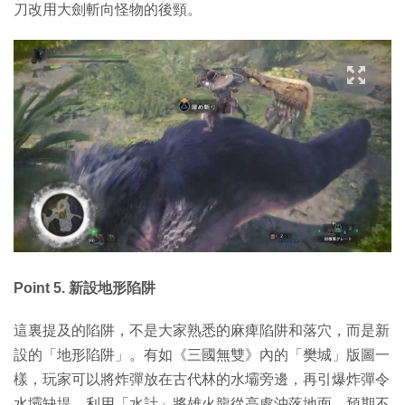
刀改用大劍斬向怪物的後頸。
Point 5. 新設地形陷阱
這裏提及的陷阱，不是大家熟悉的麻痺陷阱和落穴，而是新
設的「地形陷阱」。有如《三國無雙》內的「樊城」版圖一
樣，玩家可以將炸彈放在古代林的水壩旁邊，再引爆炸彈令
水壩缺堤，利用「水計」將雄火龍從高處沖落地面。預期不