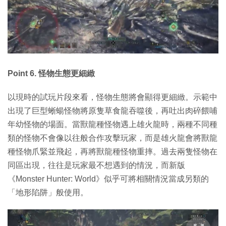
Point 6. 怪物生態更細緻
以現時的試玩片段來看，怪物生態將會顯得更細緻。示範中
出現了巨型蜥蝪怪物將原隻草食龍吞噬後，再吐出肉碎餵哺
年幼怪物的場面。當獸龍種怪物遇上雄火龍時，兩種不同種
類的怪物不會像以往般合作攻擊玩家，而是雄火龍會將獸龍
種怪物爪緊並飛起，再將獸龍種怪物重摔。過去兩隻怪物在
同區出現，往往是玩家最不想遇到的情況，而新版
《Monster Hunter: World》似乎可將相關情況當成另類的
「地形陷阱」般使用。