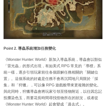
Point 2. 導蟲系統增加任務變化
《Monster Hunter: World》新加入導蟲系統，導蟲會以類似
「雷光蟲」的形式出現，有如美式 RPG 常見的「導標」系
統一樣，逐步引領玩家前往各個跟解任務相關的「關鍵位
置」。這個系統的好處是任務不會再沉悶地只局限於「採
集」和「狩獵」，可以像 RPG 遊戲般帶來更複雜的變化。
與此同時，狩獵導蟲會將玩家引領至怪物附近，以往因忘記
投擲染色玉，而要花長時間尋找怪物所在的狀況，或者從
《Monster Hunter: World》起會變成「過去式」。