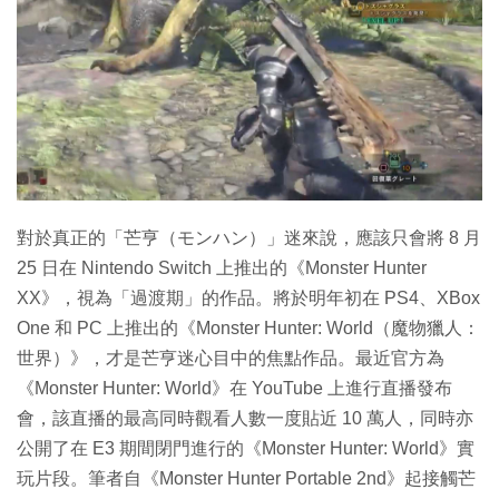
特集
對於真正的「芒亨（モンハン）」迷來說，應該只會將 8 月
25 日在 Nintendo Switch 上推出的《Monster Hunter
XX》，視為「過渡期」的作品。將於明年初在 PS4、XBox
One 和 PC 上推出的《Monster Hunter: World（魔物獵人：
世界）》，才是芒亨迷心目中的焦點作品。最近官方為
《Monster Hunter: World》在 YouTube 上進行直播發布
會，該直播的最高同時觀看人數一度貼近 10 萬人，同時亦
公開了在 E3 期間閉門進行的《Monster Hunter: World》實
玩片段。筆者自《Monster Hunter Portable 2nd》起接觸芒