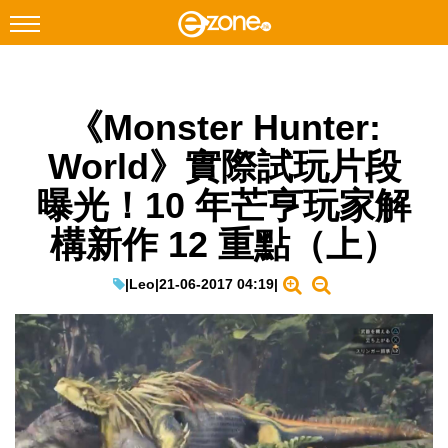
搜尋
《Monster Hunter:
Facebook
Instagram
World》實際試玩片段
科技焦點
曝光！10 年芒亨玩家解
網絡生活
構新作 12 重點（上）
遊戲動漫
教學評測
|
Leo
|
21-06-2017 04:19
|
EduTech
IT Times
生成式AI與雲端應用
Enterprise Digital Transformation