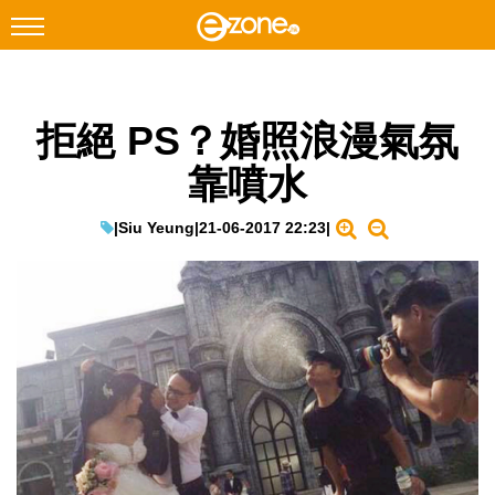
搜尋
拒絕 PS？婚照浪漫氣氛
Facebook
Instagram
靠噴水
科技焦點
網絡生活
|
Siu Yeung
|
21-06-2017 22:23
|
遊戲動漫
教學評測
EduTech
IT Times
生成式AI與雲端應用
Enterprise Digital Transformation