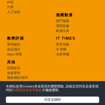
科技
汽車
人工智能
遊戲動漫
熱門遊戲
電競裝備
動漫玩具
教學評測
IT TIMES
應用秘技
業界頭條
新品測試
AI 策略
Apps 情報
名家專欄
其他
私隱政策
免責聲明
聯絡/關於我們
本網站使用Cookies來改善您的瀏覽體驗, 請確定您同意及接受我
© 2026 e-zone. All Rights Reserved.
們的
私隱政策與使用條款
才繼續瀏覽。
在Google
同意及關閉
追蹤《e-zone》