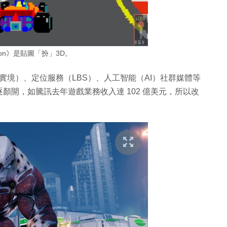
sition》是貼圖「扮」3D。
擬實境）、定位服務（LBS）、人工智能（AI）社群媒體等
顏開，如騰訊去年遊戲業務收入達 102 億美元，所以改