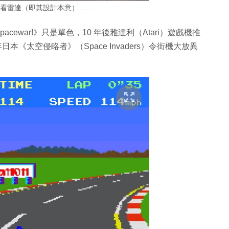
!》是看雷達（即其設計本意）……
pacewar!》只是單色，10 年後雅達利（Atari）遊戲機推
日本《太空侵略者》（Space Invaders）令街機大放異