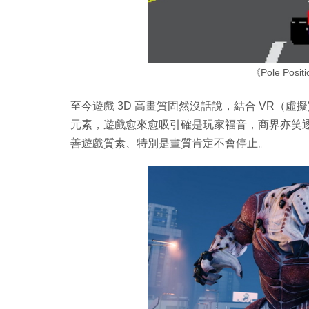
《Pole Po
至今遊戲 3D 高畫質固然沒話說，結合 VR（虛
元素，遊戲愈來愈吸引確是玩家福音，商界亦笑逐
善遊戲質素、特別是畫質肯定不會停止。