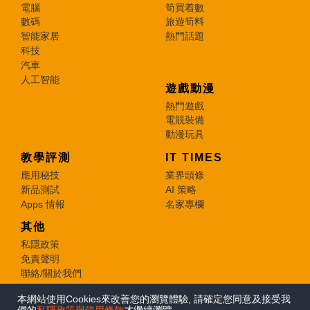
電腦
筍買着數
數碼
旅遊筍料
智能家居
熱門話題
科技
汽車
人工智能
遊戲動漫
熱門遊戲
電競裝備
動漫玩具
教學評測
IT TIMES
應用秘技
業界頭條
新品測試
AI 策略
Apps 情報
名家專欄
其他
私隱政策
免責聲明
聯絡/關於我們
本網站使用Cookies來改善您的瀏覽體驗, 請確定您同意及接受我
© 2026 e-zone. All Rights Reserved.