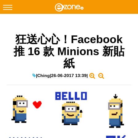
搜尋
狂送心心！Facebook
Facebook
Instagram
推 16 款 Minions 新貼
科技焦點
紙
網絡生活
遊戲動漫
|
Ching
|
26-06-2017 13:39
|
教學評測
EduTech
IT Times
生成式AI與雲端應用
Enterprise Digital Transformation