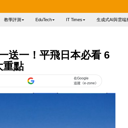
教學評測
EduTech
IT Times
生成式AI與雲端
再推買一送一！平飛日本必看 6
大重點
在Google
追蹤《e-zone》