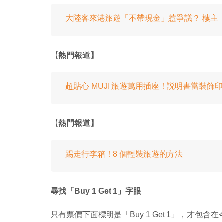
大陸客來港旅遊「不帶現金」惹爭議？ 樓主
【熱門報道】
超貼心 MUJI 旅遊萬用插座！説明書當裝飾
【熱門報道】
踢走行李箱！8 個輕裝旅遊的方法
尋找「Buy 1 Get 1」字眼
只有票價下面標明是「Buy 1 Get 1」，才