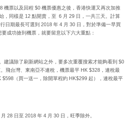
$ 68 機票以及回程 $0 機票優惠之後，香港快運又再次加推
開始，同樣是 12 點開賣，至 6 月 29 日，一共三天。計算
日期最長可選到 2018 年 4 月 30 日，對於準備一早買
想要成功搶到機票，就要留意以下六大重點：
零時開始。建議除了刷新網站之外，要多次重覆搜索才能夠看到 $0
結束。飛台灣、東南亞不連稅，機票最平 HK $328，連稅最
K $598（買一送一，除開單程約 HK$299 起），連稅最平
28 日至 2018 年 4 月 30 日，旺季除外。