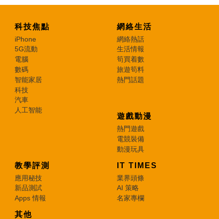
科技焦點
網絡生活
iPhone
網絡熱話
5G流動
生活情報
電腦
筍買着數
數碼
旅遊筍料
智能家居
熱門話題
科技
汽車
人工智能
遊戲動漫
熱門遊戲
電競裝備
動漫玩具
教學評測
IT TIMES
應用秘技
業界頭條
新品測試
AI 策略
Apps 情報
名家專欄
其他