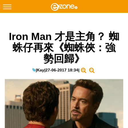
搜尋
Iron Man 才是主角？ 蜘
Facebook
Instagram
蛛仔再來《蜘蛛俠：強
科技焦點
勢回歸》
網絡生活
遊戲動漫
|
Kay
|
27-06-2017 18:34
|
教學評測
EduTech
IT Times
生成式AI與雲端應用
Enterprise Digital Transformation