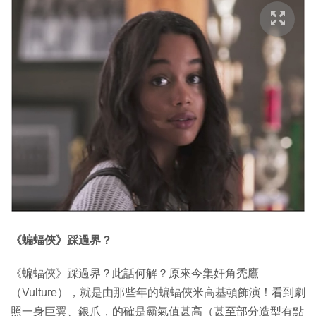
《蝙蝠俠》踩過界？
《蝙蝠俠》踩過界？此話何解？原來今集奸角禿鷹
（Vulture），就是由那些年的蝙蝠俠米高基頓飾演！看到劇
照一身巨翼、銀爪，的確是霸氣值甚高（甚至部分造型有點