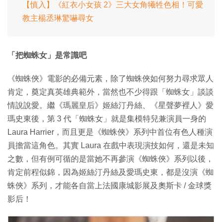
【慎入】《紅衣小女孩 2》三大女角犧牲色相！可愛
教主楊丞琳驚嚇尋女
「把蜘蛛女」是常識吧
《蜘蛛俠》電影的必備元素，除了蜘蛛俠如何努力尋求眾人
肯定，奠定真英雄典範外，當然也不少得跟「蜘蛛女」談談
情說說愛。繼《瑪麗皇后》姬絲汀丹絲、《星聲夢裡人》愛
瑪史東後，第 3 代「蜘蛛女」就是集模特兒兼演員一身的
Laura Harrier，而且更是《蜘蛛俠》系列中首位有色人種演
員擔當這角色。其實 Laura 在戲中表現演技如何，還是未知
之數，但有例可循的是當她不再參演《蜘蛛俠》系列以後，
肯定前程似錦，因為姬絲汀丹絲及愛瑪史東，都是沒演《蜘
蛛俠》系列，才能各自當上法國康城影展及奧斯卡 / 金球獎
影后！