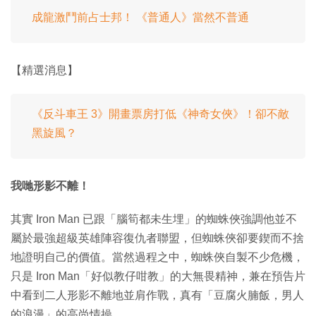
成龍激鬥前占士邦！ 《普通人》當然不普通
【精選消息】
《反斗車王 3》開畫票房打低《神奇女俠》！卻不敵
黑旋風？
我哋形影不離！
其實 Iron Man 已跟「腦筍都未生埋」的蜘蛛俠強調他並不
屬於最強超級英雄陣容復仇者聯盟，但蜘蛛俠卻要鍥而不捨
地證明自己的價值。當然過程之中，蜘蛛俠自製不少危機，
只是 Iron Man「好似教仔咁教」的大無畏精神，兼在預告片
中看到二人形影不離地並肩作戰，真有「豆腐火腩飯，男人
的浪漫」的高尚情操。