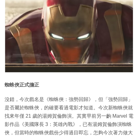
蜘蛛俠正式擔正
沒錯，今次戲名是《蜘蛛俠：強勢回歸》，但「強勢回歸」
是否屬於蜘蛛俠，的確要看過電影才知道。今次新蜘蛛俠就
找來年僅 21 歲的湯姆賀倫飾演。其實早前另一齣 Marvel 電
影作品《美國隊長 3：英雄內戰》，已有湯姆賀倫飾演蜘蛛
俠，但當時的蜘蛛俠戲份少得過目即忘，怎夠今次著力做大