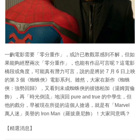
特集
一齣電影需要「零分重作」，或許已教觀眾感到不解，但如
果能夠經歷兩次「零分重作」，也能有作品可言呢？這電影
橋段或角度，可能真有潛力可言，說的是將於 7 月 6 日上映
的第 3 個《蜘蛛俠》電影系列。雖然，大家在新作《蜘蛛
俠：強勢回歸》，又看到未成蜘蛛俠的彼德柏加（湯姆賀倫
飾），再「時光倒流」地演回 pure and true 的中學生，但
他的戲分，早被現在所提的這個人搶過，就是有「Marvel
萬人迷」美譽的 Iron Man（羅拔唐尼飾）！大家同意嗎？
【精選消息】