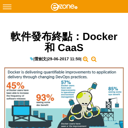
搜尋
軟件發布終點：Docker
Facebook
Instagram
和 CaaS
科技焦點
網絡生活
|
雷劍文
|
29-06-2017 11:50
|
遊戲動漫
教學評測
EduTech
IT Times
生成式AI與雲端應用
Enterprise Digital Transformation