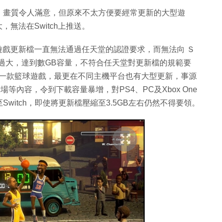
高、畫質令人滿意，但原來不太方便要經常更新的大型遊
大，無法在Switch上推送。
，因為遊戲更新檔一直無法通過任天堂的認證要求，而無法向 Ｓ
容過大，達到數GB容量，不符合任天堂對更新檔的規範要
nd》是一款籃球遊戲，最更在不同主機平台也有大型更新，事源
場等內容，令到下載容量暴增，對PS4、PC及Xbox One
itch，即使將更新檔壓縮至3.5GB左右仍然不得要領。