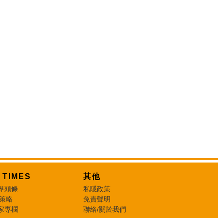
T TIMES
其他
界頭條
私隱政策
 策略
免責聲明
家專欄
聯絡/關於我們