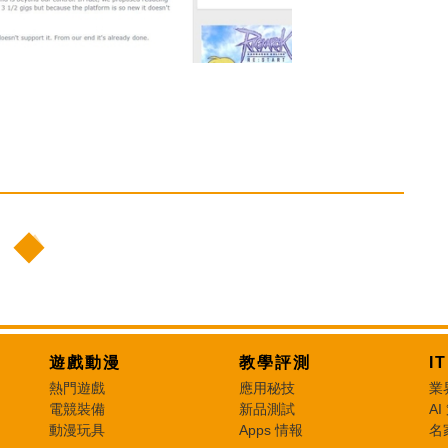
遊戲動漫
教學評測
I
熱門遊戲
應用秘技
業
電競裝備
新品測試
AI
動漫玩具
Apps 情報
名