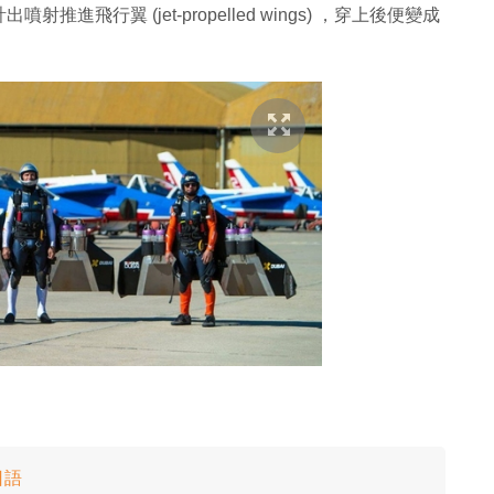
噴射推進飛行翼 (jet-propelled wings) ，穿上後便變成
日語