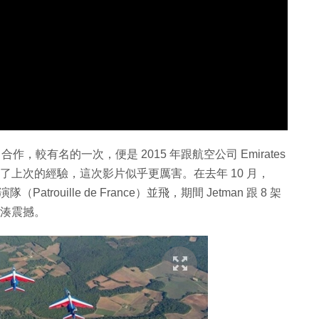
作，較有名的一次，便是 2015 年跟航空公司 Emirates
也許有了上次的經驗，這次影片似乎更厲害。在去年 10 月，
trouille de France）並飛，期間 Jetman 跟 8 架
緊湊震撼。