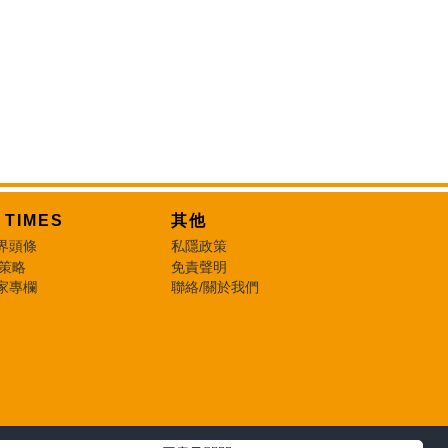
T TIMES
其他
界頭條
私隱政策
 策略
免責聲明
家專欄
聯絡/關於我們