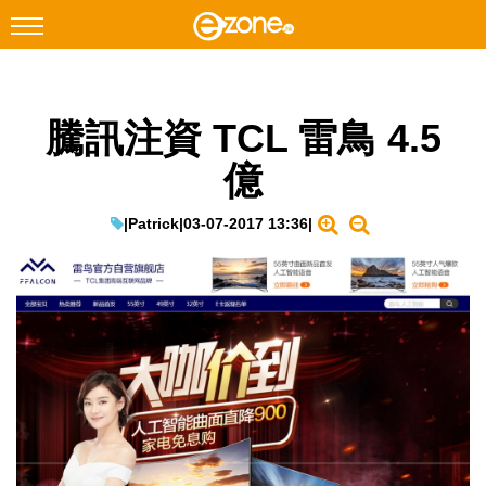
搜尋
騰訊注資 TCL 雷鳥 4.5
Facebook
Instagram
億
科技焦點
網絡生活
|
Patrick
|
03-07-2017 13:36
|
遊戲動漫
教學評測
EduTech
IT Times
生成式AI與雲端應用
Enterprise Digital Transformation