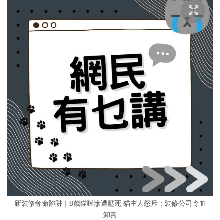
新裝修奪命陷阱｜8歲貓咪慘遭壓死 貓主人怒斥：裝修公司冷血
卸責