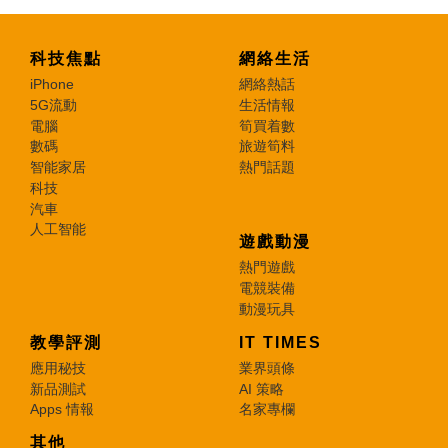
科技焦點
網絡生活
iPhone
網絡熱話
5G流動
生活情報
電腦
筍買着數
數碼
旅遊筍料
智能家居
熱門話題
科技
汽車
人工智能
遊戲動漫
熱門遊戲
電競裝備
動漫玩具
教學評測
IT TIMES
應用秘技
業界頭條
新品測試
AI 策略
Apps 情報
名家專欄
其他