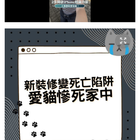
放
影
片