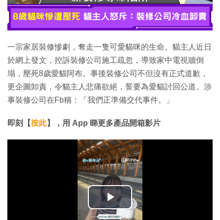
一宗家居裝修慘劇，奪走一隻可愛貓咪的生命。貓主人近日
於網上發文，控訴裝修公司施工疏忽，導致家中電視牆倒
塌，壓死8歲愛貓阿布。事後裝修公司不但沒有正式道歉，
更企圖卸責，令貓主人悲痛欲絕，誓要為愛貓討回公道。涉
事裝修公司在Fb稱：「我們正準備交代事件。」
即刻【
按此
】，用 App 睇更多產品開箱影片
播