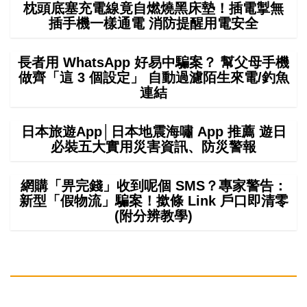
枕頭底塞充電線竟自燃燒黑床墊！插電掣無
插手機一樣通電 消防提醒用電安全
長者用 WhatsApp 好易中騙案？ 幫父母手機
做齊「這 3 個設定」 自動過濾陌生來電/釣魚
連結
日本旅遊App│日本地震海嘯 App 推薦 遊日
必裝五大實用災害資訊、防災警報
網購「畀完錢」收到呢個 SMS？專家警告：
新型「假物流」騙案！撳條 Link 戶口即清零
(附分辨教學)