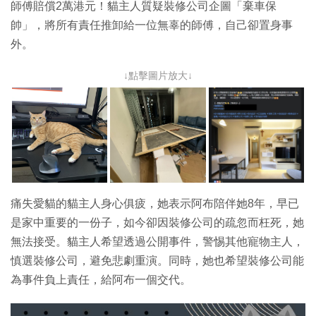
師傅賠償2萬港元！貓主人質疑裝修公司企圖「棄車保
帥」，將所有責任推卸給一位無辜的師傅，自己卻置身事
外。
↓點擊圖片放大↓
痛失愛貓的貓主人身心俱疲，她表示阿布陪伴她8年，早已
是家中重要的一份子，如今卻因裝修公司的疏忽而枉死，她
無法接受。貓主人希望透過公開事件，警惕其他寵物主人，
慎選裝修公司，避免悲劇重演。同時，她也希望裝修公司能
為事件負上責任，給阿布一個交代。