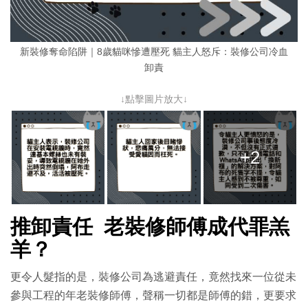
新裝修奪命陷阱｜8歲貓咪慘遭壓死 貓主人怒斥：裝修公司冷血
卸責
↓點擊圖片放大↓
+2
推卸責任 老裝修師傅成代罪羔
羊？
更令人髮指的是，裝修公司為逃避責任，竟然找來一位從未
參與工程的年老裝修師傅，聲稱一切都是師傅的錯，更要求