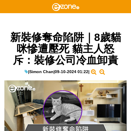
新裝修奪命陷阱｜8歲貓
咪慘遭壓死 貓主人怒
斥：裝修公司冷血卸責
|
Simon Chan
|
09-10-2024 01:22
|